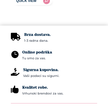
Brza dostava.

1-3 radna dana.
Online podrška

Tu smo za vas.
Sigurna kupovina.

Vaši podaci su sigurni.
Kvalitet robe.

Vrhunski brendovi za vas.