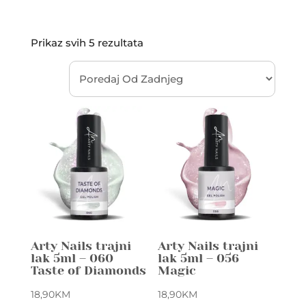
Sorted
Prikaz svih 5 rezultata
by
latest
Arty Nails trajni
Arty Nails trajni
lak 5ml – 060
lak 5ml – 056
Taste of Diamonds
Magic
18,90
KM
18,90
KM