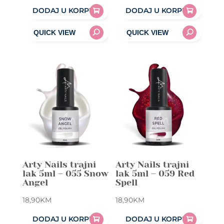
DODAJ U KORPU
DODAJ U KORPU
Arty Nails trajni
Arty Nails trajni
lak 5ml – 055 Snow
lak 5ml – 059 Red
Angel
Spell
18,90
KM
18,90
KM
DODAJ U KORPU
DODAJ U KORPU