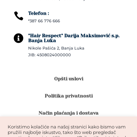
Telefon :

*387 66 776 666
"Hair Respect" Darija Maksimović s.p.

Banja Luka
Nikole Pašića 2, Banja Luka
JIB: 4508024000000
Opšti uslovi
Politika privatnosti
Način plaćanja i dostava
Koristimo kolačiće na našoj stranici kako bismo vam
Reklamacije i povrat robe
pružili najbolje iskustvo, tako što web pregledač