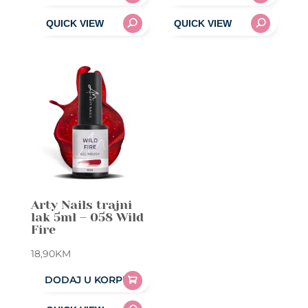
Arty Nails trajni
lak 5ml – 058 Wild
Fire
18,90
KM
DODAJ U KORPU