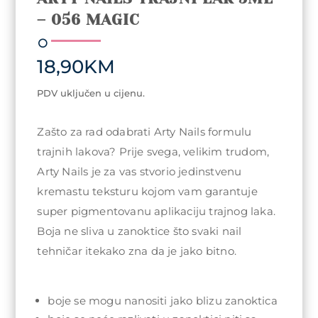
– 056 MAGIC
18,90
KM
PDV uključen u cijenu.
Zašto za rad odabrati Arty Nails formulu
trajnih lakova? Prije svega, velikim trudom,
Arty Nails je za vas stvorio jedinstvenu
kremastu teksturu kojom vam garantuje
super pigmentovanu aplikaciju trajnog laka.
Boja ne sliva u zanoktice što svaki nail
tehničar itekako zna da je jako bitno.
boje se mogu nanositi jako blizu zanoktica