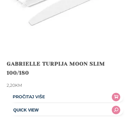
product
page
GABRIELLE TURPIJA MOON SLIM
100/180
2,20
KM
PROČITAJ VIŠE