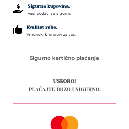
Sigurna kupovina.

Vaši podaci su sigurni.
Kvalitet robe.

Vrhunski brendovi za vas.
Sigurno kartično plaćanje
USKORO!
PLAĆAJTE BRZO I SIGURNO: