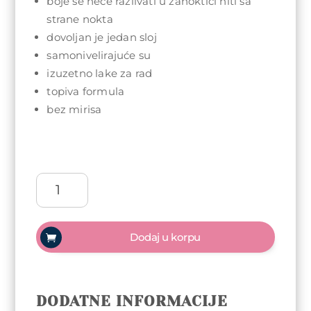
boje se neće razlivati u zanoktici niti sa
strane nokta
dovoljan je jedan sloj
samonivelirajuće su
izuzetno lake za rad
topiva formula
bez mirisa
Arty
Nails
trajni
lak
Dodaj u korpu
5ml
-
056
Magic
DODATNE INFORMACIJE
količina