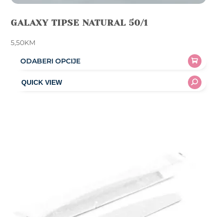
GALAXY TIPSE NATURAL 50/1
5,50
KM
ODABERI OPCIJE
This
product
has
multiple
variants.
The
options
may
be
chosen
on
the