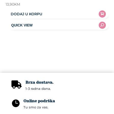
13,90
KM
DODAJ U KORPU
Brza dostava.

1-3 radna dana.
Online podrška

Tu smo za vas.