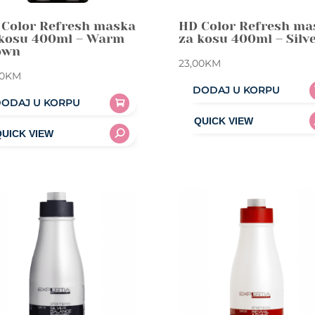
 Color Refresh maska
HD Color Refresh ma
 kosu 400ml – Warm
za kosu 400ml – Silv
own
23,00
KM
0
KM
DODAJ U KORPU
ODAJ U KORPU