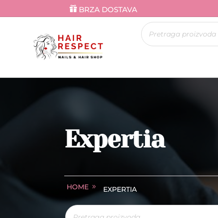
BRZA DOSTAVA
Products
search
Expertia
HOME
EXPERTIA
Products
search