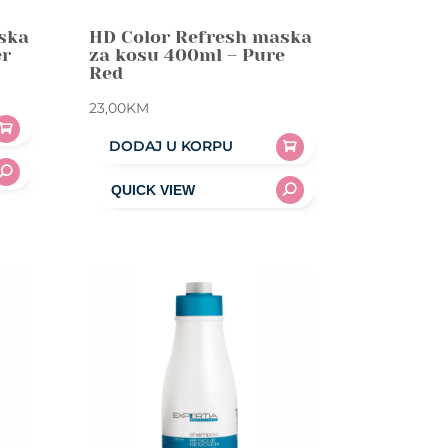
ska
HD Color Refresh maska
er
za kosu 400ml – Pure
Red
23,00
KM
DODAJ U KORPU