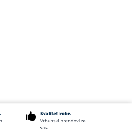
.
Kvalitet robe.

ni.
Vrhunski brendovi za
vas.