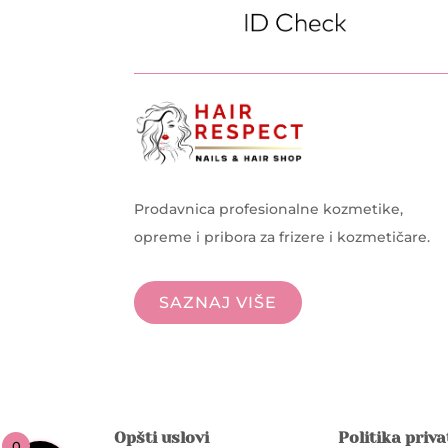
Prodavnica profesionalne kozmetike,
opreme i pribora za frizere i kozmetičare.
SAZNAJ VIŠE
Opšti uslovi
Politika priv
0