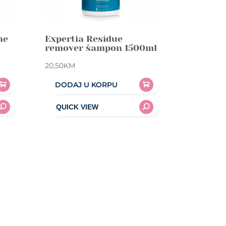
ne
Expertia Residue
remover šampon 1500ml
20,50
KM
DODAJ U KORPU