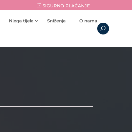
SIGURNO PLAĆANJE
Njega tijela
Sniženja
O nama