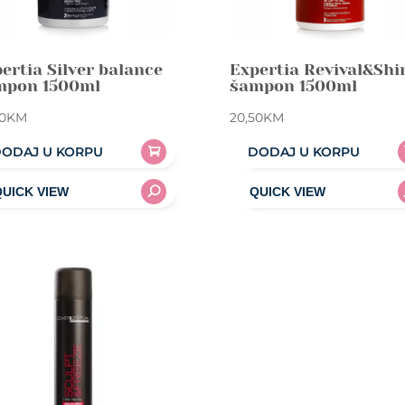
ertia Silver balance
Expertia Revival&Shi
mpon 1500ml
šampon 1500ml
0
KM
20,50
KM
ODAJ U KORPU
DODAJ U KORPU