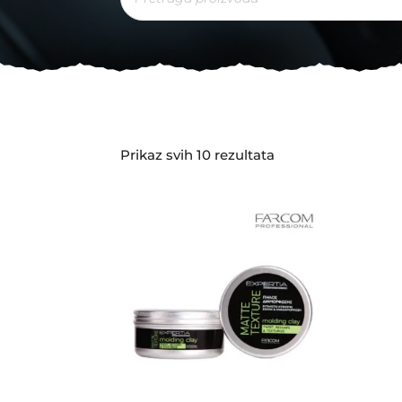
Sorted
Prikaz svih 10 rezultata
by
latest