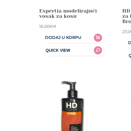
Expertia modelirajući
HD
vosak za kosu
za
Br
16,00
KM
23,0
DODAJ U KORPU
D