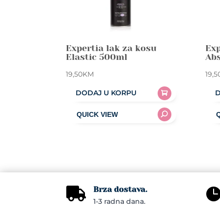
Expertia lak za kosu
Exp
Elastic 500ml
Ab
19,50
KM
19,5
DODAJ U KORPU
D
Brza dostava.

1-3 radna dana.