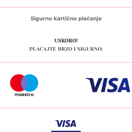
Sigurno kartično plaćanje
USKORO!
PLAĆAJTE BRZO I SIGURNO: