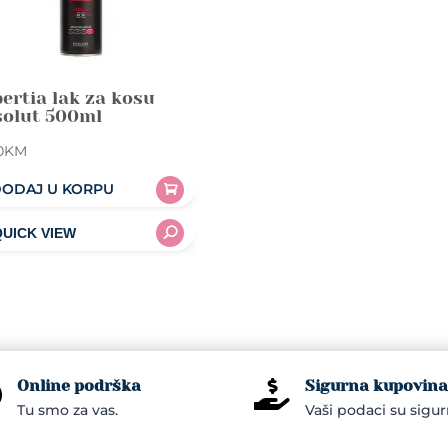
ertia lak za kosu
solut 500ml
0
KM
ODAJ U KORPU
Online podrška
Sigurna kupovina


Tu smo za vas.
Vaši podaci su sigur