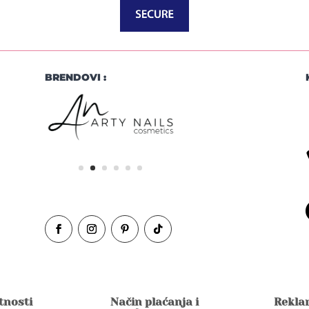
BRENDOVI :
atnosti
Način plaćanja i
Reklam