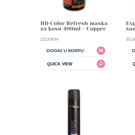
HD Color Refresh maska
Exp
za kosu 400ml – Copper
ša
23,00
KM
35,0
DODAJ U KORPU
D