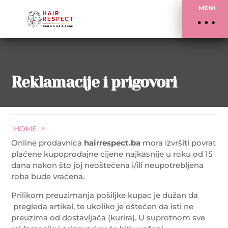
MENI
Reklamacije i prigovori
HOME
REKLAMACIJE I PRIGOVORI
Online prodavnica
hairrespect.ba
mora izvršiti povrat
plaćene kupoprodajne cijene najkasnije u roku od 15
dana nakon što joj neoštećena i/ili neupotrebljena
roba bude vraćena.
Prilikom preuzimanja pošiljke kupac je dužan da
pregleda artikal, te ukoliko je oštećen da isti ne
preuzima od dostavljača (kurira). U suprotnom sve