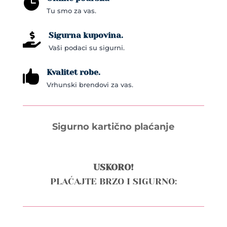

Tu smo za vas.
Sigurna kupovina.

Vaši podaci su sigurni.
Kvalitet robe.

Vrhunski brendovi za vas.
Sigurno kartično plaćanje
USKORO!
PLAĆAJTE BRZO I SIGURNO: