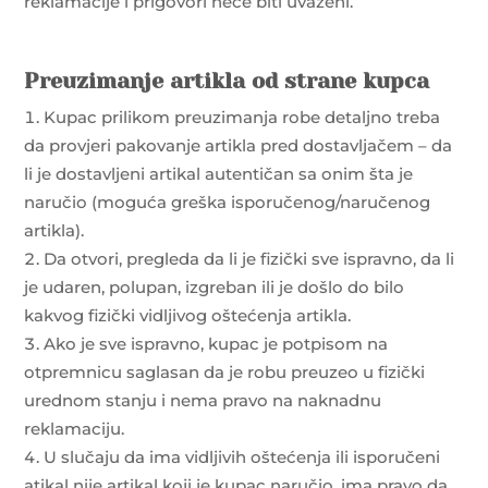
reklamacije i prigovori neće biti uvaženi.
Preuzimanje artikla od strane kupca
Kupac prilikom preuzimanja robe detaljno treba
da provjeri pakovanje artikla pred dostavljačem – da
li je dostavljeni artikal autentičan sa onim šta je
naručio (moguća greška isporučenog/naručenog
artikla).
Da otvori, pregleda da li je fizički sve ispravno, da li
je udaren, polupan, izgreban ili je došlo do bilo
kakvog fizički vidljivog oštećenja artikla.
Ako je sve ispravno, kupac je potpisom na
otpremnicu saglasan da je robu preuzeo u fizički
urednom stanju i nema pravo na naknadnu
reklamaciju.
U slučaju da ima vidljivih oštećenja ili isporučeni
atikal nije artikal koji je kupac naručio, ima pravo da