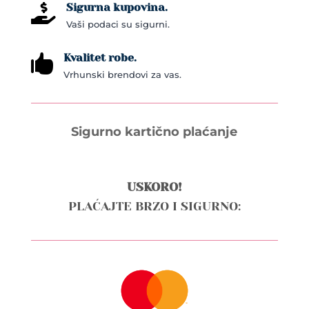
Sigurna kupovina.

Vaši podaci su sigurni.
Kvalitet robe.

Vrhunski brendovi za vas.
Sigurno kartično plaćanje
USKORO!
PLAĆAJTE BRZO I SIGURNO: