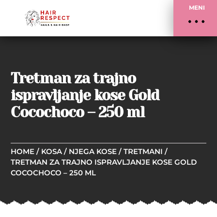
MENI
Tretman za trajno
ispravljanje kose Gold
Cocochoco – 250 ml
HOME
/
KOSA
/
NJEGA KOSE
/
TRETMANI
/
TRETMAN ZA TRAJNO ISPRAVLJANJE KOSE GOLD
COCOCHOCO – 250 ML