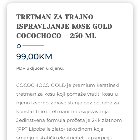
TRETMAN ZA TRAJNO
ISPRAVLJANJE KOSE GOLD
COCOCHOCO – 250 ML
99,00
KM
PDV uključen u cijenu.
COCOCHOCO GOLD je premium keratinski
tretman za kosu koji pomaže vratiti kosu u
njeno izvorno, zdravo stanje bez potrebe za
konstantnim tretmanima osvježavanja.
Jedinstvena formula prožeta je 24k zlatnom
(PPT Lipobelle zlato) tekućinom koja
smanjuje statički elektricitet i apsorpciju