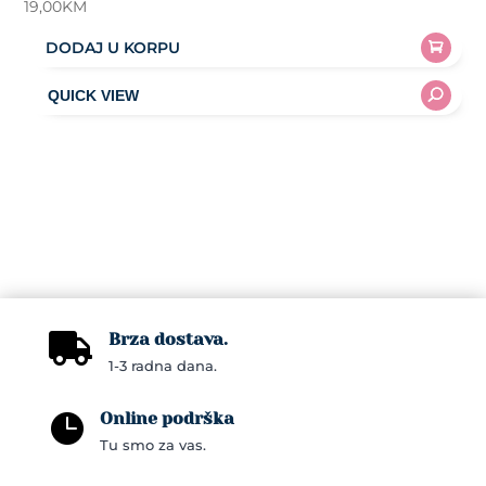
19,00
KM
DODAJ U KORPU
Brza dostava.

1-3 radna dana.
Online podrška

Tu smo za vas.