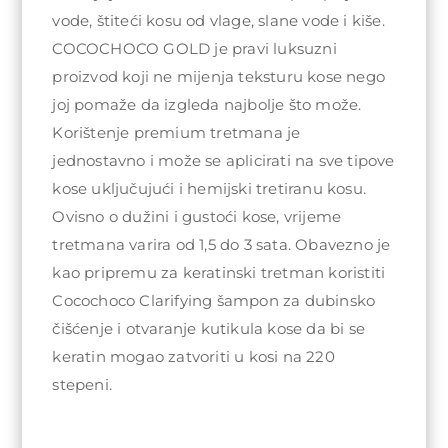
vode, štiteći kosu od vlage, slane vode i kiše.
COCOCHOCO GOLD je pravi luksuzni
proizvod koji ne mijenja teksturu kose nego
joj pomaže da izgleda najbolje što može.
Korištenje premium tretmana je
jednostavno i može se aplicirati na sve tipove
kose uključujući i hemijski tretiranu kosu.
Ovisno o dužini i gustoći kose, vrijeme
tretmana varira od 1,5 do 3 sata. Obavezno je
kao pripremu za keratinski tretman koristiti
Cocochoco Clarifying šampon za dubinsko
čišćenje i otvaranje kutikula kose da bi se
keratin mogao zatvoriti u kosi na 220
stepeni.