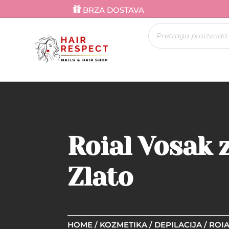
BRZA DOSTAVA
Products
search
Roial Vosak z
Zlato
HOME
/
KOZMETIKA
/
DEPILACIJA
/ ROIA