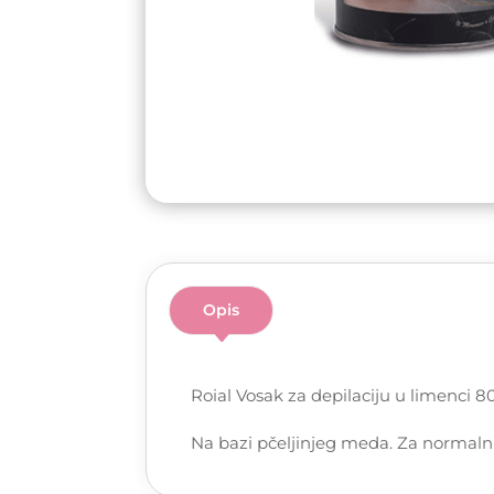
Opis
Roial Vosak za depilaciju u limenci 8
Na bazi pčeljinjeg meda. Za normaln