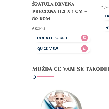
ŠPATULA DRVENA
25,5
PRECIZNA 11,3 X 1 CM –
D
50 KOM
6,50
KM
DODAJ U KORPU
MOŽDA ĆE VAM SE TAKOĐE