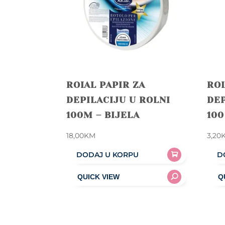
ROIAL PAPIR ZA
ROI
DEPILACIJU U ROLNI
DEP
100M – BIJELA
100
18,00
KM
3,20
DODAJ U KORPU
D