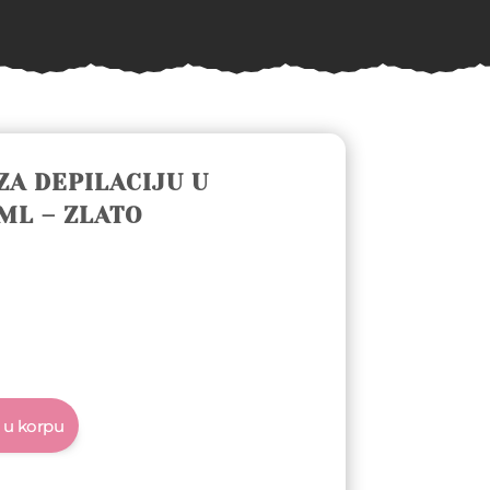
ZA DEPILACIJU U
ML – ZLATO
 u korpu