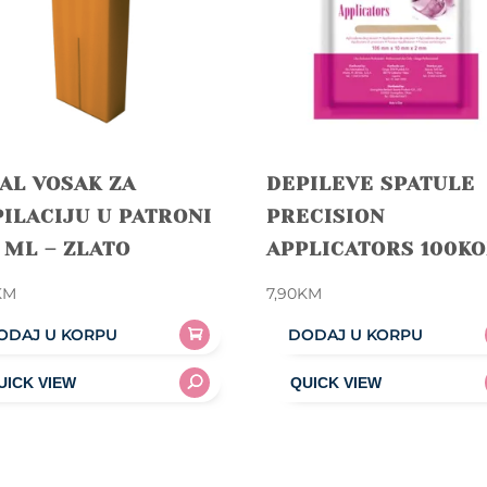
AL VOSAK ZA
DEPILEVE SPATULE
ILACIJU U PATRONI
PRECISION
 ML – ZLATO
APPLICATORS 100K
KM
7,90
KM
ODAJ U KORPU
DODAJ U KORPU