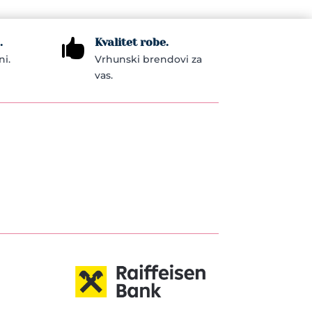
.
Kvalitet robe.

ni.
Vrhunski brendovi za
vas.