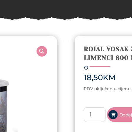
ROIAL VOSAK 
LIMENCI 800 
18,50
KM
PDV uključen u cijenu.
Roial
Dodaj
Vosak
za
depilaciju