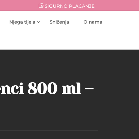
SIGURNO PLAĆANJE
Njega tijela
Sniženja
O nama
enci 800 ml –