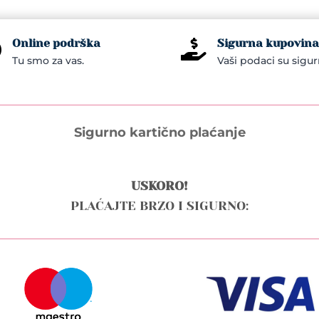
Online podrška
Sigurna kupovina


Tu smo za vas.
Vaši podaci su sigur
Sigurno kartično plaćanje
USKORO!
PLAĆAJTE BRZO I SIGURNO: