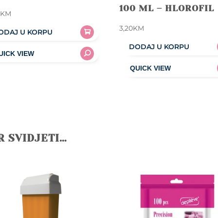
100 ML – HLOROFIL
0
KM
3,20
KM
ODAJ U KORPU
DODAJ U KORPU
R SVIDJETI…