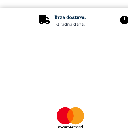
Brza dostava.

1-3 radna dana.