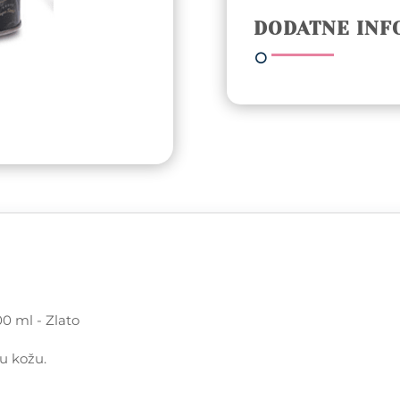
u
DODATNE INF
limenci
800
ml
-
Zlato
količina
00 ml - Zlato
u kožu.