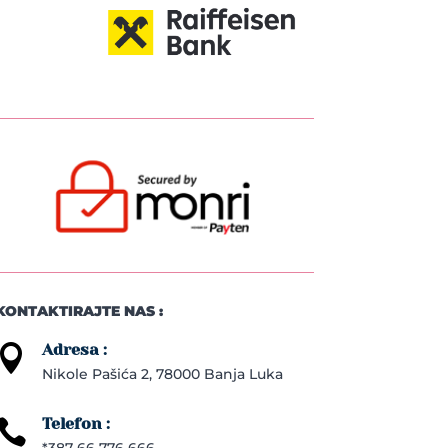
KONTAKTIRAJTE NAS :
Adresa :

Nikole Pašića 2, 78000 Banja Luka
Telefon :

*387 66 776 666