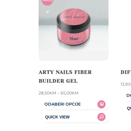
A!
ARTY NAILS FIBER
DI
BUILDER GEL
13,90
Price
28,50
KM
–
65,00
KM
D
range:
ODABERI OPCIJE
28,50KM
This
through
product
65,00KM
has