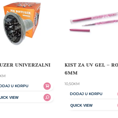
FUZER UNIVERZALNI
KIST ZA UV GEL – R
6MM
KM
10,50
KM
ODAJ U KORPU
DODAJ U KORPU