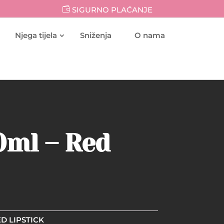
SIGURNO PLAĆANJE
Njega tijela
Sniženja
O nama
0ml – Red
D LIPSTICK