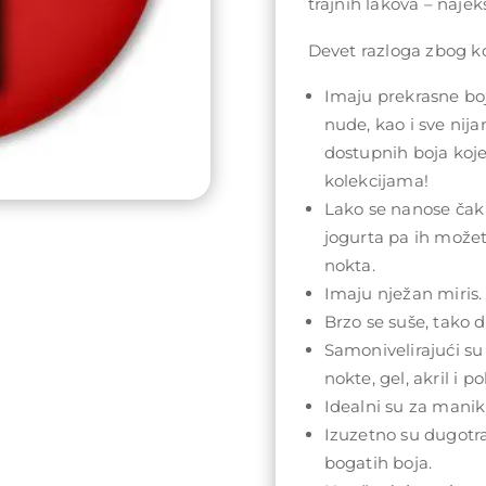
trajnih lakova – najeks
Devet razloga zbog koj
Imaju prekrasne boj
nude, kao i sve nij
dostupnih boja koj
kolekcijama!
Lako se nanose čak 
jogurta pa ih može
nokta.
Imaju nježan miris.
Brzo se suše, tako da
Samonivelirajući su
nokte, gel, akril i po
Idealni su za maniki
Izuzetno su dugotra
bogatih boja.