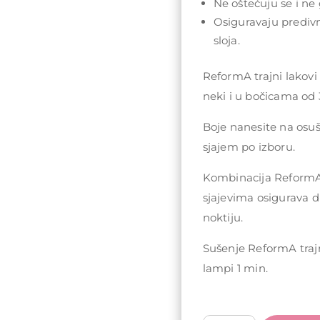
Ne oštećuju se i ne 
Osiguravaju prediv
sloja.
ReformA trajni lakovi
neki i u bočicama od 
Boje nanesite na osu
sjajem po izboru.
Kombinacija ReformA 
sjajevima osigurava d
noktiju.
Sušenje ReformA traj
lampi 1 min.