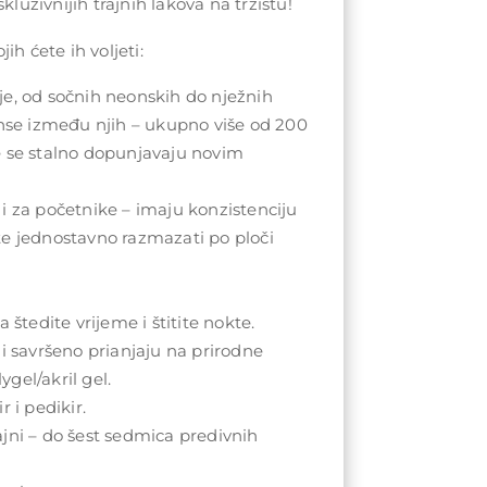
kluzivnijih trajnih lakova na tržištu!
ih ćete ih voljeti:
e, od sočnih neonskih do nježnih
anse između njih – ukupno više od 200
e se stalno dopunjavaju novim
i za početnike – imaju konzistenciju
te jednostavno razmazati po ploči
 štedite vrijeme i štitite nokte.
 i savršeno prianjaju na prirodne
lygel/akril gel.
r i pedikir.
jni – do šest sedmica predivnih