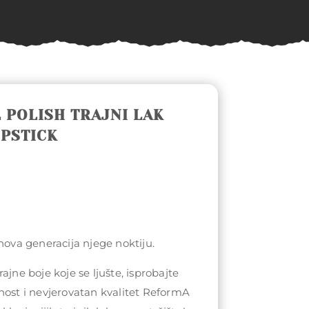
 POLISH TRAJNI LAK
IPSTICK
 nova generacija njege noktiju.
ajne boje koje se ljušte, isprobajte
nost i nevjerovatan kvalitet ReformA