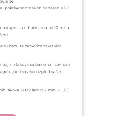
gule se.
nu pokrivenost nakon nanošenja 1-2
 dostupni su u bočicama od 10 ml, a
3 ml.
šenu bazu te zatvorite završnim
trajnih lakova sa bazama i završim
ugotrajan i savršen izgled vaših
nih lakova: u UV lampi 2 min, u LED