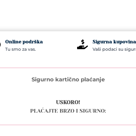
Online podrška
Sigurna kupovina


Tu smo za vas.
Vaši podaci su sigur
Sigurno kartično plaćanje
USKORO!
PLAĆAJTE BRZO I SIGURNO: