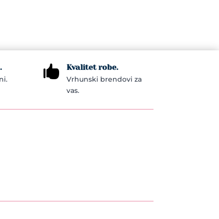
.
Kvalitet robe.

ni.
Vrhunski brendovi za
vas.