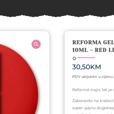
REFORMA GEL
10ML – RED L
30,50
KM
PDV uključen u cijenu.
ReformA trajni lak je
Zaboravite na kratkotr
super sjajnu dugotraj