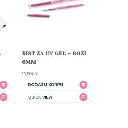
A
KIST ZA UV GEL – ROZI
6MM
10,50
KM
DODAJ U KORPU