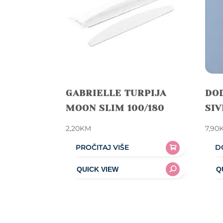
GABRIELLE TURPIJA
DOD
MOON SLIM 100/180
SIV
2,20
KM
7,90
PROČITAJ VIŠE
D