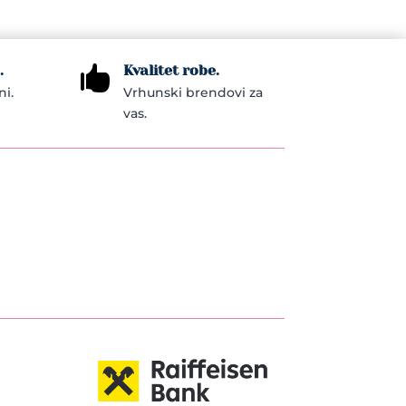
.
Kvalitet robe.

ni.
Vrhunski brendovi za
vas.