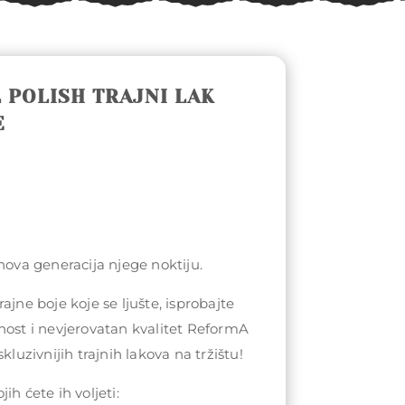
 POLISH TRAJNI LAK
E
 nova generacija njege noktiju.
ajne boje koje se ljušte, isprobajte
nost i nevjerovatan kvalitet ReformA
kluzivnijih trajnih lakova na tržištu!
ih ćete ih voljeti: