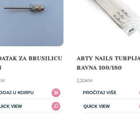
ATAK ZA BRUSILICU
ARTY NAILS TURPIJ
I
RAVNA 100/180
KM
2,20
KM
ODAJ U KORPU
PROČITAJ VIŠE