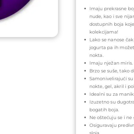
Imaju prekrasne boj
nude, kao i sve nij
dostupnih boja koj
kolekcijama!
Lako se nanose čak 
jogurta pa ih može
nokta.
Imaju nježan miris.
Brzo se suše, tako da
Samonivelirajući su
nokte, gel, akril i po
Idealni su za maniki
Izuzetno su dugotra
bogatih boja.
Ne oštećuju se i ne 
Osiguravaju prediv
sloja.