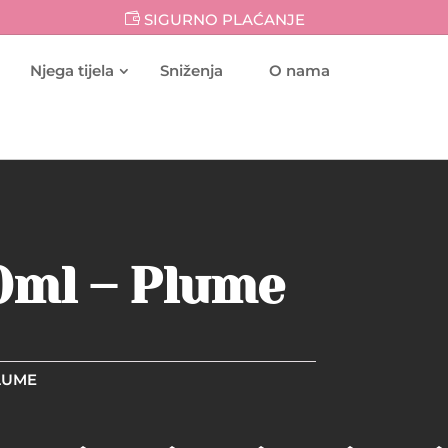
SIGURNO PLAĆANJE
Njega tijela
Sniženja
O nama
10ml – Plume
PLUME