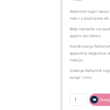
ReformA trajni lakovi
neki i u bočicama od 
Boje nanesite na osu
sjajem po izboru.
Kombinacija ReformA 
sjajevima osigurava d
noktiju.
Sušenje ReformA traj
lampi 1 min.
ReformA
Dodaj
Gel
polish