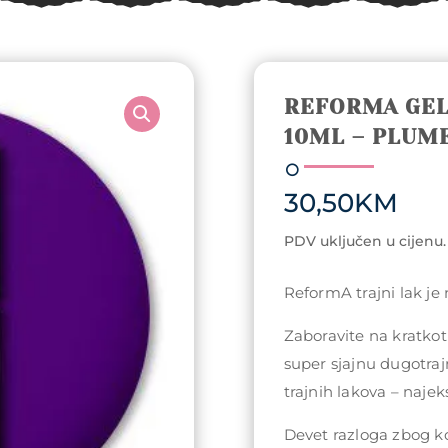
REFORMA GEL
10ML – PLUM
30,50
KM
PDV uključen u cijenu.
ReformA trajni lak je
Zaboravite na kratkotr
super sjajnu dugotraj
trajnih lakova – najeks
Devet razloga zbog koj