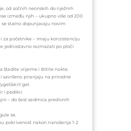
e, od sočnih neonskih do nježnih
anse između njih – ukupno više od 200
e se stalno dopunjavaju novim
i za početnike – imaju konzistenciju
te jednostavno razmazati po ploči
 štedite vrijeme i štitite nokte.
 i savršeno prianjaju na prirodne
lygel/akril gel.
r i pedikir.
jni – do šest sedmica predivnih
gule se.
nu pokrivenost nakon nanošenja 1-2