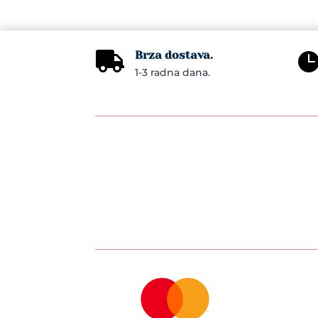
Brza dostava.

1-3 radna dana.