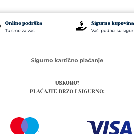
Online podrška
Sigurna kupovina


Tu smo za vas.
Vaši podaci su sigur
Sigurno kartično plaćanje
USKORO!
PLAĆAJTE BRZO I SIGURNO: