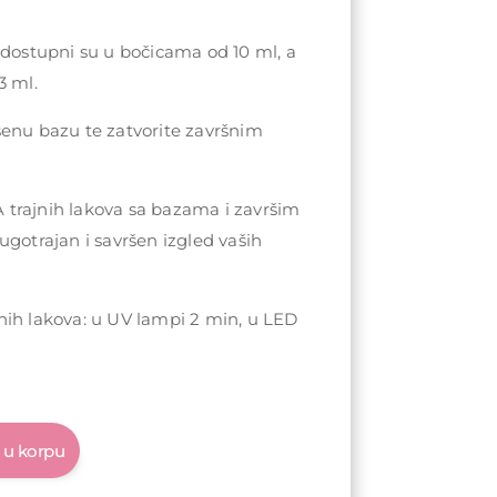
 dostupni su u bočicama od 10 ml, a
3 ml.
šenu bazu te zatvorite završnim
trajnih lakova sa bazama i završim
ugotrajan i savršen izgled vaših
nih lakova: u UV lampi 2 min, u LED
 u korpu