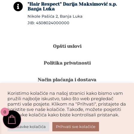
"Hair Respect" Darija Maksimović s.p.

Banja Luka
Nikole Pašića 2, Banja Luka
JIB: 4508024000000
Opšti uslovi
Politika privatnosti
Način plaćanja i dostava
Koristimo kolačiće na našoj stranici kako bismo vam
Reklamacije i povrat robe
pružili najbolje iskustvo, tako što web pregledač
pamti vaše posjete. Klikom na "Prihvati", pristajete da
koristite sve naše kolačiće. Takođe, možete posjetiti
0
Garancija na kvalitet ekstenzija
postavke kolačića kako biste kontrolisali pristanak.
Postavke kolačića
Prihvati sve kolačiće