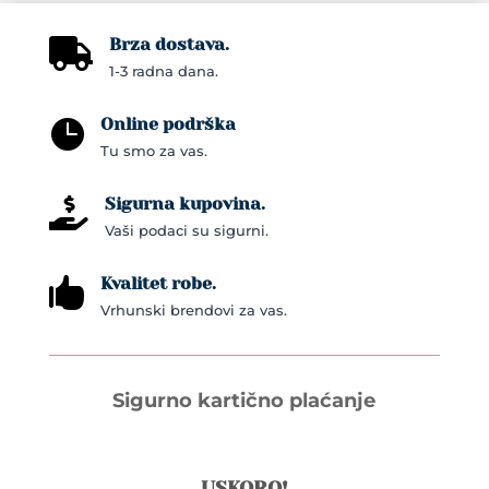
Brza dostava.

1-3 radna dana.
Online podrška

Tu smo za vas.
Sigurna kupovina.

Vaši podaci su sigurni.
Kvalitet robe.

Vrhunski brendovi za vas.
Sigurno kartično plaćanje
USKORO!