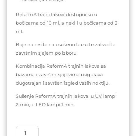
ReformA trajni lakovi dostupni su u
bočicama od 10 ml, a neki i u bočicama od 3
ml.
Boje nanesite na osušenu bazu te zatvorite
završnim sjajem po izboru.
Kombinacija ReformA trajnih lakova sa
bazama i završim sjajevima osigurava
dugotrajan i savršen izgled vaših noktiju.
Sušenje ReformA trajnih lakova: u UV lampi
2 min, u LED lampi 1 min.
ReformA
Gel