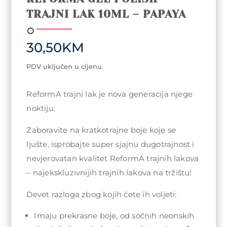
TRAJNI LAK 10ML – PAPAYA
30,50
KM
PDV uključen u cijenu.
ReformA trajni lak je nova generacija njege
noktiju.
Zaboravite na kratkotrajne boje koje se
ljušte, isprobajte super sjajnu dugotrajnost i
nevjerovatan kvalitet ReformA trajnih lakova
– najekskluzivnijih trajnih lakova na tržištu!
Devet razloga zbog kojih ćete ih voljeti:
Imaju prekrasne boje, od sočnih neonskih