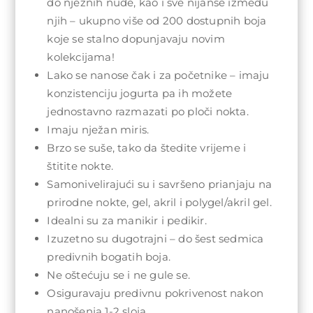
do nježnih nude, kao i sve nijanse između
njih – ukupno više od 200 dostupnih boja
koje se stalno dopunjavaju novim
kolekcijama!
Lako se nanose čak i za početnike – imaju
konzistenciju jogurta pa ih možete
jednostavno razmazati po ploči nokta.
Imaju nježan miris.
Brzo se suše, tako da štedite vrijeme i
štitite nokte.
Samonivelirajući su i savršeno prianjaju na
prirodne nokte, gel, akril i polygel/akril gel.
Idealni su za manikir i pedikir.
Izuzetno su dugotrajni – do šest sedmica
predivnih bogatih boja.
Ne oštećuju se i ne gule se.
Osiguravaju predivnu pokrivenost nakon
nanošenja 1-2 sloja.