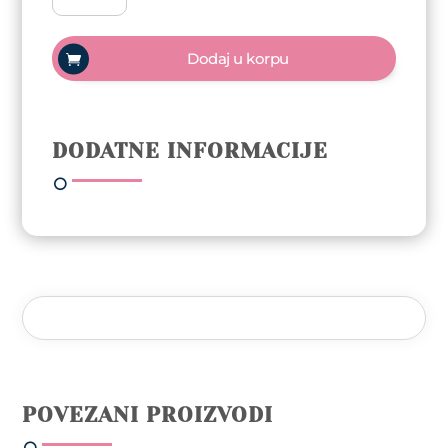
polish
Trajni
Dodaj u korpu
lak
10ml
-
Papaya
DODATNE INFORMACIJE
količina
POVEZANI PROIZVODI