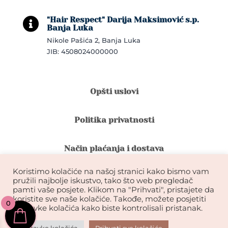
"Hair Respect" Darija Maksimović s.p.

Banja Luka
Nikole Pašića 2, Banja Luka
JIB: 4508024000000
Opšti uslovi
Politika privatnosti
Način plaćanja i dostava
Koristimo kolačiće na našoj stranici kako bismo vam
Reklamacije i povrat robe
pružili najbolje iskustvo, tako što web pregledač
pamti vaše posjete. Klikom na "Prihvati", pristajete da
koristite sve naše kolačiće. Takođe, možete posjetiti
0
Garancija na kvalitet ekstenzija
postavke kolačića kako biste kontrolisali pristanak.