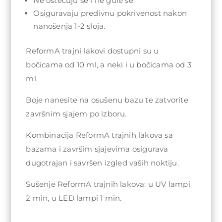
Ne oštećuju se i ne gule se.
Osiguravaju predivnu pokrivenost nakon
nanošenja 1-2 sloja.
ReformA trajni lakovi dostupni su u
bočicama od 10 ml, a neki i u bočicama od 3
ml.
Boje nanesite na osušenu bazu te zatvorite
završnim sjajem po izboru.
Kombinacija ReformA trajnih lakova sa
bazama i završim sjajevima osigurava
dugotrajan i savršen izgled vaših noktiju.
Sušenje ReformA trajnih lakova: u UV lampi
2 min, u LED lampi 1 min.