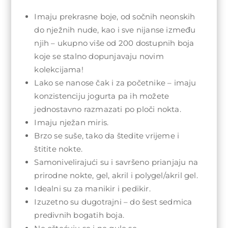
Imaju prekrasne boje, od sočnih neonskih
do nježnih nude, kao i sve nijanse između
njih – ukupno više od 200 dostupnih boja
koje se stalno dopunjavaju novim
kolekcijama!
Lako se nanose čak i za početnike – imaju
konzistenciju jogurta pa ih možete
jednostavno razmazati po ploči nokta.
Imaju nježan miris.
Brzo se suše, tako da štedite vrijeme i
štitite nokte.
Samonivelirajući su i savršeno prianjaju na
prirodne nokte, gel, akril i polygel/akril gel.
Idealni su za manikir i pedikir.
Izuzetno su dugotrajni – do šest sedmica
predivnih bogatih boja.