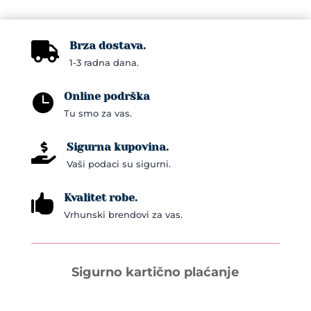
Brza dostava.

1-3 radna dana.
Online podrška

Tu smo za vas.
Sigurna kupovina.

Vaši podaci su sigurni.
Kvalitet robe.

Vrhunski brendovi za vas.
Sigurno kartično plaćanje