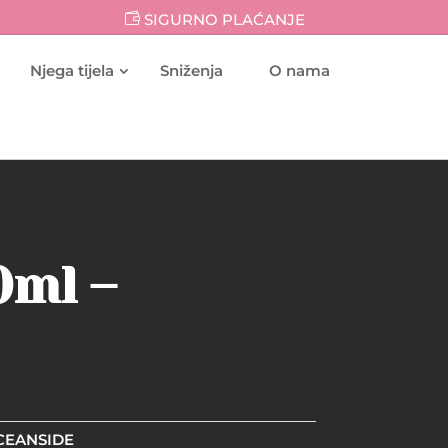
SIGURNO PLAĆANJE
Njega tijela
Sniženja
O nama
0ml –
OCEANSIDE