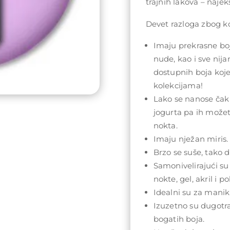
trajnih lakova – najeks
Devet razloga zbog koj
Imaju prekrasne boj
nude, kao i sve nij
dostupnih boja koj
kolekcijama!
Lako se nanose čak 
jogurta pa ih može
nokta.
Imaju nježan miris.
Brzo se suše, tako da
Samonivelirajući su
nokte, gel, akril i po
Idealni su za maniki
Izuzetno su dugotra
bogatih boja.