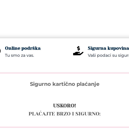
iple
nts.
ons
Online podrška
Sigurna kupovina


en
Tu smo za vas.
Vaši podaci su sigur
uct
e
Sigurno kartično plaćanje
USKORO!
PLAĆAJTE BRZO I SIGURNO: