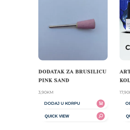
DODATAK ZA BRUSILICU
ART
PINK SAND
KOL
3,90
KM
17,90
DODAJ U KORPU
O
This
prod
has