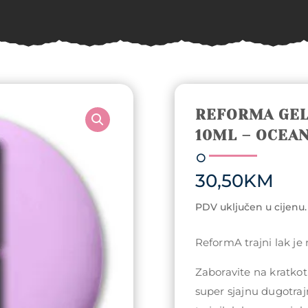
REFORMA GEL
10ML – OCEA
30,50
KM
PDV uključen u cijenu.
ReformA trajni lak je
Zaboravite na kratkotr
super sjajnu dugotraj