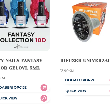
Y NAILS FANTASY
DIFUZER UNIVERZA
OR GELOVI, 5ML
13,90
KM
KM
DODAJ U KORPU
DABERI OPCIJE
uct