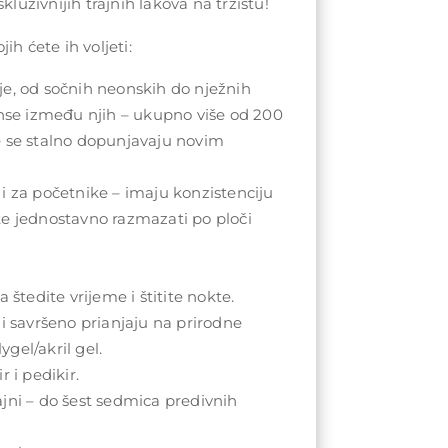
kluzivnijih trajnih lakova na tržištu!
ih ćete ih voljeti:
e, od sočnih neonskih do nježnih
anse između njih – ukupno više od 200
e se stalno dopunjavaju novim
i za početnike – imaju konzistenciju
te jednostavno razmazati po ploči
 štedite vrijeme i štitite nokte.
 i savršeno prianjaju na prirodne
lygel/akril gel.
r i pedikir.
jni – do šest sedmica predivnih