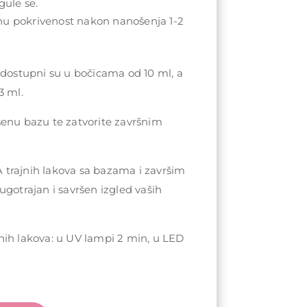
gule se.
nu pokrivenost nakon nanošenja 1-2
 dostupni su u bočicama od 10 ml, a
3 ml.
šenu bazu te zatvorite završnim
trajnih lakova sa bazama i završim
ugotrajan i savršen izgled vaših
nih lakova: u UV lampi 2 min, u LED