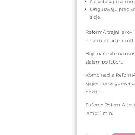
Ne oštećuju se i ne 
Osiguravaju prediv
sloja.
ReformA trajni lakovi
neki i u bočicama od 
Boje nanesite na osu
sjajem po izboru.
Kombinacija ReformA 
sjajevima osigurava d
noktiju.
Sušenje ReformA traj
lampi 1 min.