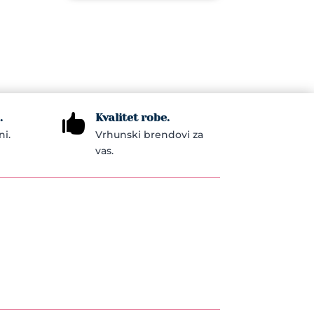
.
Kvalitet robe.

ni.
Vrhunski brendovi za
vas.