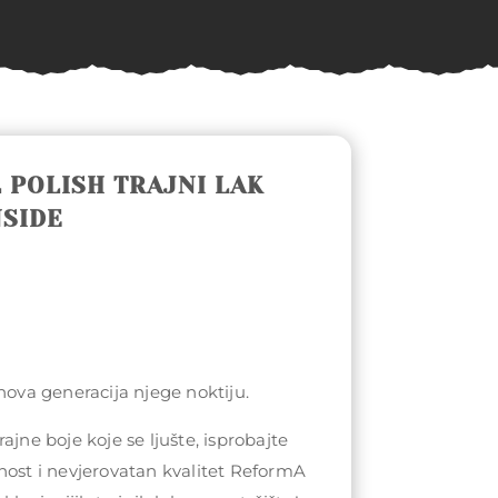
 POLISH TRAJNI LAK
NSIDE
 nova generacija njege noktiju.
ajne boje koje se ljušte, isprobajte
nost i nevjerovatan kvalitet ReformA