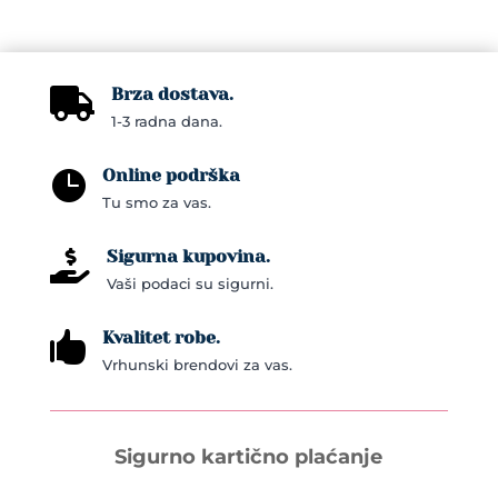
Brza dostava.

1-3 radna dana.
Online podrška

Tu smo za vas.
Sigurna kupovina.

Vaši podaci su sigurni.
Kvalitet robe.

Vrhunski brendovi za vas.
Sigurno kartično plaćanje