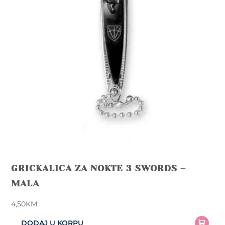
be
chosen
on
the
product
page
GRICKALICA ZA NOKTE 3 SWORDS –
MALA
4,50
KM
DODAJ U KORPU