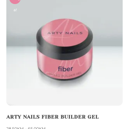
A!
ARTY NAILS FIBER BUILDER GEL
Price
28,50
KM
–
65,00
KM