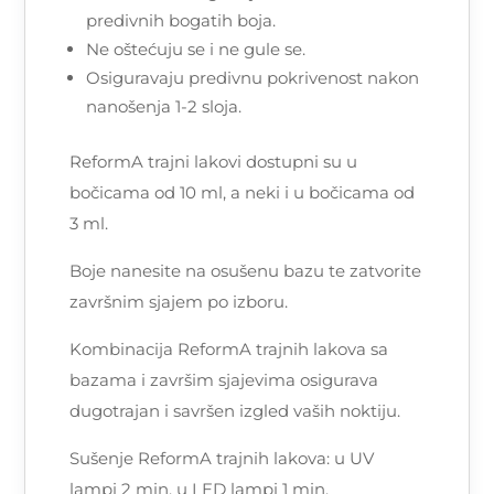
predivnih bogatih boja.
Ne oštećuju se i ne gule se.
Osiguravaju predivnu pokrivenost nakon
nanošenja 1-2 sloja.
ReformA trajni lakovi dostupni su u
bočicama od 10 ml, a neki i u bočicama od
3 ml.
Boje nanesite na osušenu bazu te zatvorite
završnim sjajem po izboru.
Kombinacija ReformA trajnih lakova sa
bazama i završim sjajevima osigurava
dugotrajan i savršen izgled vaših noktiju.
Sušenje ReformA trajnih lakova: u UV
lampi 2 min, u LED lampi 1 min.