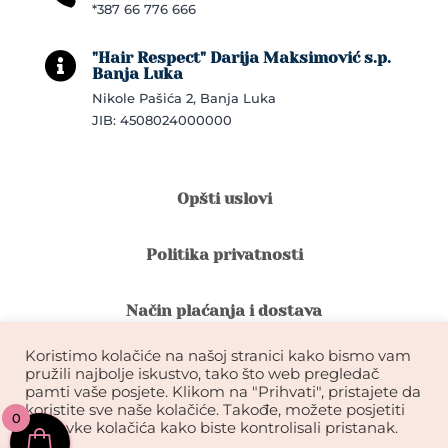
*387 66 776 666
"Hair Respect" Darija Maksimović s.p.

Banja Luka
Nikole Pašića 2, Banja Luka
JIB: 4508024000000
Opšti uslovi
Politika privatnosti
Način plaćanja i dostava
Koristimo kolačiće na našoj stranici kako bismo vam
Reklamacije i povrat robe
pružili najbolje iskustvo, tako što web pregledač
pamti vaše posjete. Klikom na "Prihvati", pristajete da
koristite sve naše kolačiće. Takođe, možete posjetiti
0
Garancija na kvalitet ekstenzija
postavke kolačića kako biste kontrolisali pristanak.