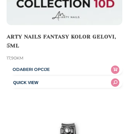
ARTY NAILS FANTASY KOLOR GELOVI,
5ML
17,90
KM
ODABERI OPCIJE
This
product
has
multiple
variants.
The
options
may