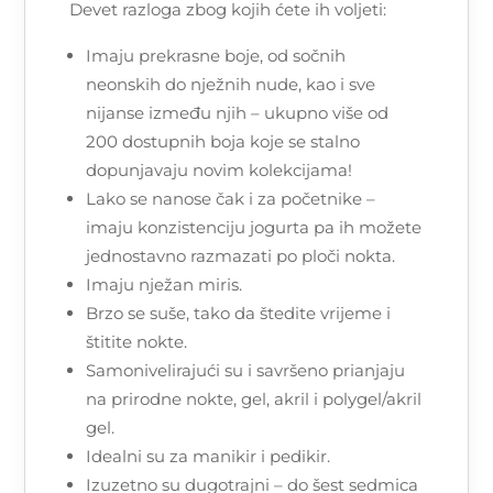
Devet razloga zbog kojih ćete ih voljeti:
Imaju prekrasne boje, od sočnih
neonskih do nježnih nude, kao i sve
nijanse između njih – ukupno više od
200 dostupnih boja koje se stalno
dopunjavaju novim kolekcijama!
Lako se nanose čak i za početnike –
imaju konzistenciju jogurta pa ih možete
jednostavno razmazati po ploči nokta.
Imaju nježan miris.
Brzo se suše, tako da štedite vrijeme i
štitite nokte.
Samonivelirajući su i savršeno prianjaju
na prirodne nokte, gel, akril i polygel/akril
gel.
Idealni su za manikir i pedikir.
Izuzetno su dugotrajni – do šest sedmica