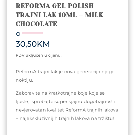
REFORMA GEL POLISH
TRAJNI LAK 10ML – MILK
CHOCOLATE
30,50
KM
PDV uključen u cijenu.
ReformA trajni lak je nova generacija njege
noktiju.
Zaboravite na kratkotrajne boje koje se
ljušte, isprobajte super sjajnu dugotrajnost i
nevjerovatan kvalitet ReformA trajnih lakova
– najekskluzivnijih trajnih lakova na tržištu!