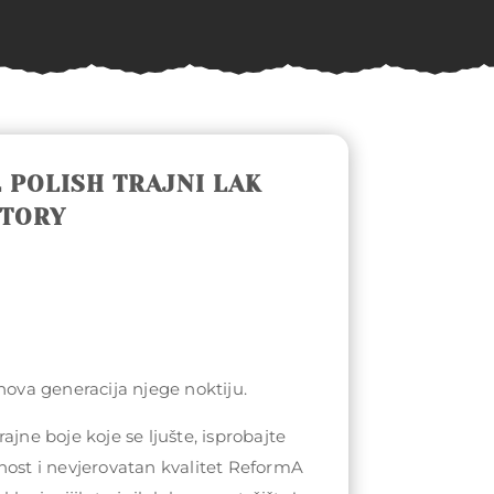
 POLISH TRAJNI LAK
STORY
 nova generacija njege noktiju.
ajne boje koje se ljušte, isprobajte
nost i nevjerovatan kvalitet ReformA