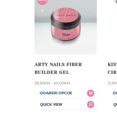
A!
ARTY NAILS FIBER
KIS
BUILDER GEL
CI
Price
28,50
KM
–
65,00
KM
12,90
range:
ODABERI OPCIJE
D
28,50KM
This
through
product
65,00KM
has