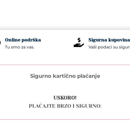
Online podrška
Sigurna kupovina


Tu smo za vas.
Vaši podaci su sigur
Sigurno kartično plaćanje
USKORO!
PLAĆAJTE BRZO I SIGURNO: