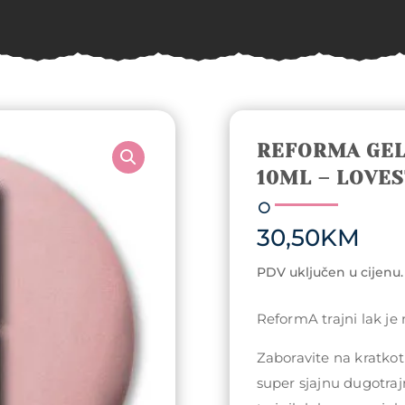
REFORMA GEL
10ML – LOVE
30,50
KM
PDV uključen u cijenu.
ReformA trajni lak je
Zaboravite na kratkotr
super sjajnu dugotraj