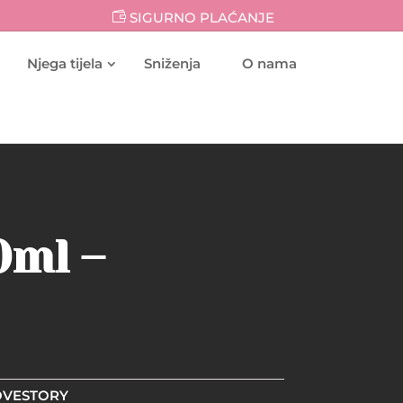
SIGURNO PLAĆANJE
Njega tijela
Sniženja
O nama
0ml –
LOVESTORY