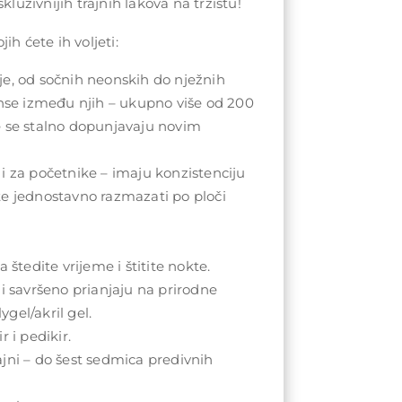
kluzivnijih trajnih lakova na tržištu!
ih ćete ih voljeti:
e, od sočnih neonskih do nježnih
anse između njih – ukupno više od 200
e se stalno dopunjavaju novim
i za početnike – imaju konzistenciju
te jednostavno razmazati po ploči
 štedite vrijeme i štitite nokte.
 i savršeno prianjaju na prirodne
lygel/akril gel.
r i pedikir.
jni – do šest sedmica predivnih