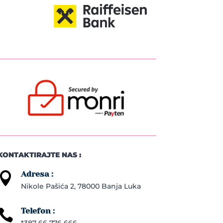
KONTAKTIRAJTE NAS :
Adresa :

Nikole Pašića 2, 78000 Banja Luka
Telefon :

*387 66 776 666