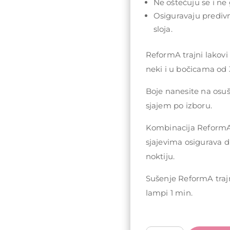
Ne oštećuju se i ne 
Osiguravaju prediv
sloja.
ReformA trajni lakovi
neki i u bočicama od 
Boje nanesite na osu
sjajem po izboru.
Kombinacija ReformA 
sjajevima osigurava d
noktiju.
Sušenje ReformA traj
lampi 1 min.