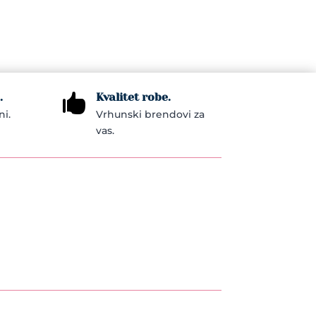
.
Kvalitet robe.

ni.
Vrhunski brendovi za
vas.