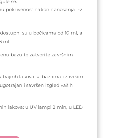
gule se.
nu pokrivenost nakon nanošenja 1-2
 dostupni su u bočicama od 10 ml, a
3 ml.
šenu bazu te zatvorite završnim
trajnih lakova sa bazama i završim
ugotrajan i savršen izgled vaših
nih lakova: u UV lampi 2 min, u LED