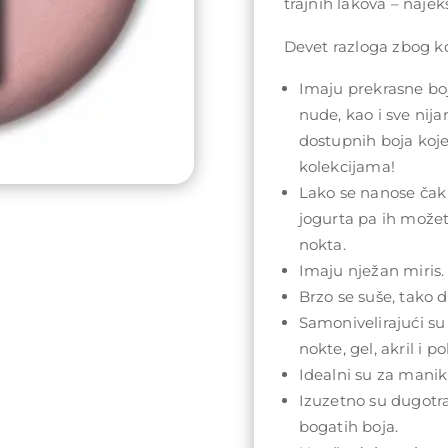
trajnih lakova – najeks
Devet razloga zbog koj
Imaju prekrasne boj
nude, kao i sve nij
dostupnih boja koj
kolekcijama!
Lako se nanose čak 
jogurta pa ih može
nokta.
Imaju nježan miris.
Brzo se suše, tako da
Samonivelirajući su
nokte, gel, akril i po
Idealni su za maniki
Izuzetno su dugotra
bogatih boja.