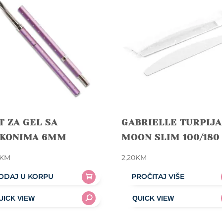
T ZA GEL SA
GABRIELLE TURPIJA
RKONIMA 6MM
MOON SLIM 100/180
KM
2,20
KM
ODAJ U KORPU
PROČITAJ VIŠE