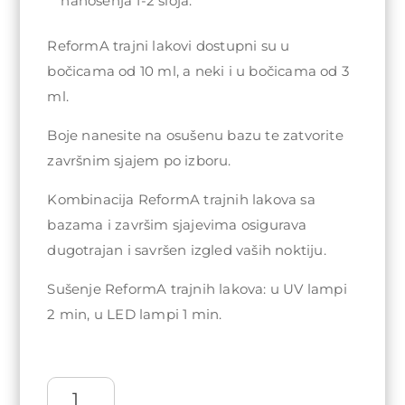
nanošenja 1-2 sloja.
ReformA trajni lakovi dostupni su u
bočicama od 10 ml, a neki i u bočicama od 3
ml.
Boje nanesite na osušenu bazu te zatvorite
završnim sjajem po izboru.
Kombinacija ReformA trajnih lakova sa
bazama i završim sjajevima osigurava
dugotrajan i savršen izgled vaših noktiju.
Sušenje ReformA trajnih lakova: u UV lampi
2 min, u LED lampi 1 min.
ReformA