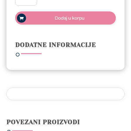
Gel
polish
Trajni
Dodaj u korpu
lak
10ml
-
Linen
DODATNE INFORMACIJE
količina
POVEZANI PROIZVODI