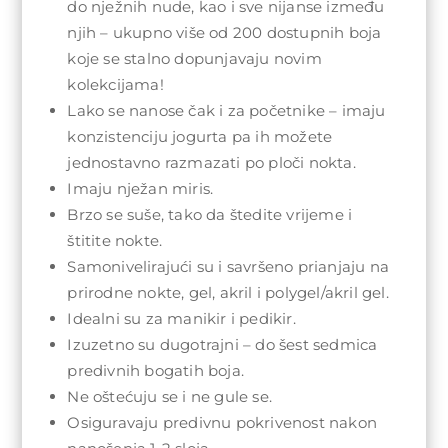
do nježnih nude, kao i sve nijanse između
njih – ukupno više od 200 dostupnih boja
koje se stalno dopunjavaju novim
kolekcijama!
Lako se nanose čak i za početnike – imaju
konzistenciju jogurta pa ih možete
jednostavno razmazati po ploči nokta.
Imaju nježan miris.
Brzo se suše, tako da štedite vrijeme i
štitite nokte.
Samonivelirajući su i savršeno prianjaju na
prirodne nokte, gel, akril i polygel/akril gel.
Idealni su za manikir i pedikir.
Izuzetno su dugotrajni – do šest sedmica
predivnih bogatih boja.
Ne oštećuju se i ne gule se.
Osiguravaju predivnu pokrivenost nakon