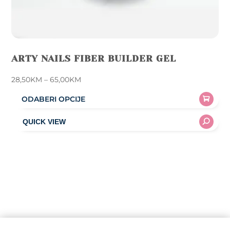
ARTY NAILS FIBER BUILDER GEL
Price
28,50
KM
–
65,00
KM
range:
ODABERI OPCIJE
28,50KM
This
through
product
65,00KM
has
multiple
variants.
The
options
may
be