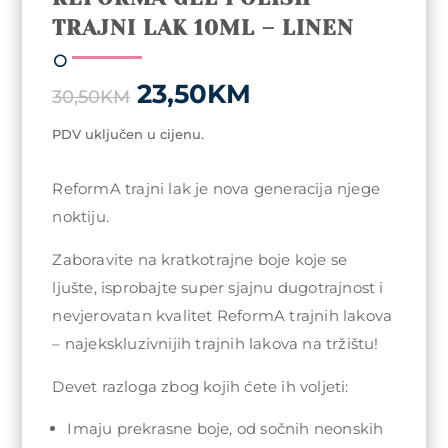
TRAJNI LAK 10ML – LINEN
Original
Current
23,50
KM
30,50
KM
price
price
was:
is:
PDV uključen u cijenu.
30,50KM.
23,50KM.
ReformA trajni lak je nova generacija njege
noktiju.
Zaboravite na kratkotrajne boje koje se
ljušte, isprobajte super sjajnu dugotrajnost i
nevjerovatan kvalitet ReformA trajnih lakova
– najekskluzivnijih trajnih lakova na tržištu!
Devet razloga zbog kojih ćete ih voljeti:
Imaju prekrasne boje, od sočnih neonskih