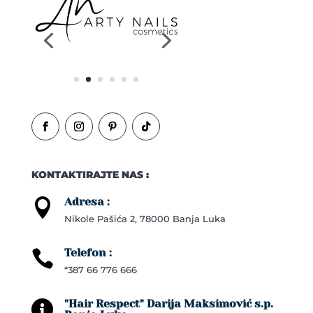
KONTAKTIRAJTE NAS :
Adresa :

Nikole Pašića 2, 78000 Banja Luka
Telefon :

*387 66 776 666
"Hair Respect" Darija Maksimović s.p.
