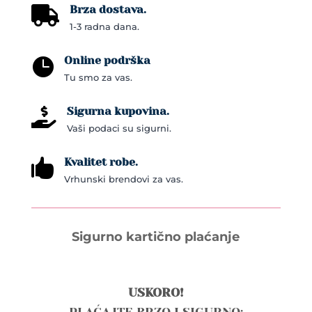
chosen
Brza dostava.

on
1-3 radna dana.
the
Online podrška
product

Tu smo za vas.
page
Sigurna kupovina.

Vaši podaci su sigurni.
Kvalitet robe.

Vrhunski brendovi za vas.
Sigurno kartično plaćanje
USKORO!