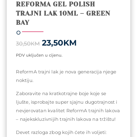
REFORMA GEL POLISH
TRAJNI LAK 10ML – GREEN
BAY
Original
Current
23,50
KM
30,50
KM
price
price
was:
is:
PDV uključen u cijenu.
30,50KM.
23,50KM.
ReformA trajni lak je nova generacija njege
noktiju.
Zaboravite na kratkotrajne boje koje se
ljušte, isprobajte super sjajnu dugotrajnost i
nevjerovatan kvalitet ReformA trajnih lakova
– najekskluzivnijih trajnih lakova na tržištu!
Devet razloga zbog kojih ćete ih voljeti: