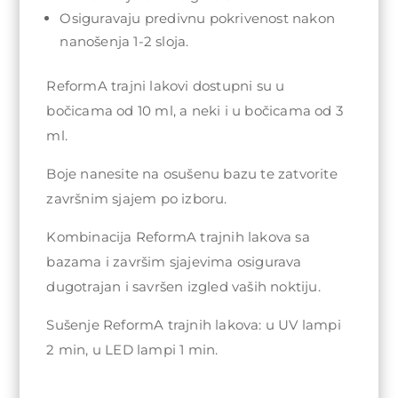
Osiguravaju predivnu pokrivenost nakon
nanošenja 1-2 sloja.
ReformA trajni lakovi dostupni su u
bočicama od 10 ml, a neki i u bočicama od 3
ml.
Boje nanesite na osušenu bazu te zatvorite
završnim sjajem po izboru.
Kombinacija ReformA trajnih lakova sa
bazama i završim sjajevima osigurava
dugotrajan i savršen izgled vaših noktiju.
Sušenje ReformA trajnih lakova: u UV lampi
2 min, u LED lampi 1 min.