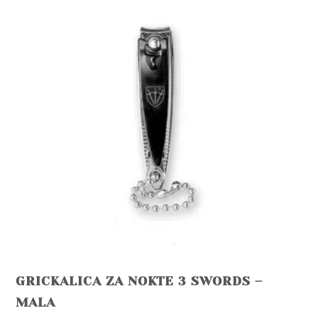
The
options
may
be
chosen
on
the
product
page
GRICKALICA ZA NOKTE 3 SWORDS –
MALA