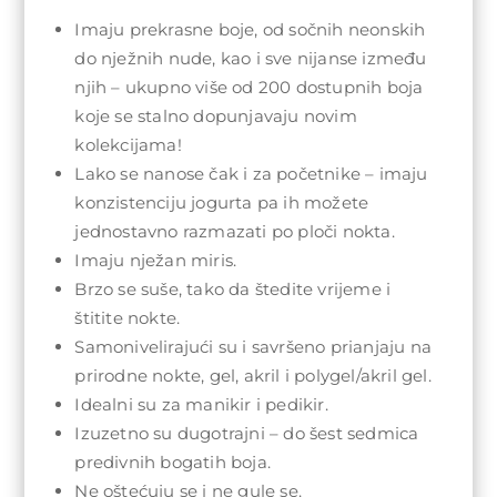
Imaju prekrasne boje, od sočnih neonskih
do nježnih nude, kao i sve nijanse između
njih – ukupno više od 200 dostupnih boja
koje se stalno dopunjavaju novim
kolekcijama!
Lako se nanose čak i za početnike – imaju
konzistenciju jogurta pa ih možete
jednostavno razmazati po ploči nokta.
Imaju nježan miris.
Brzo se suše, tako da štedite vrijeme i
štitite nokte.
Samonivelirajući su i savršeno prianjaju na
prirodne nokte, gel, akril i polygel/akril gel.
Idealni su za manikir i pedikir.
Izuzetno su dugotrajni – do šest sedmica
predivnih bogatih boja.
Ne oštećuju se i ne gule se.