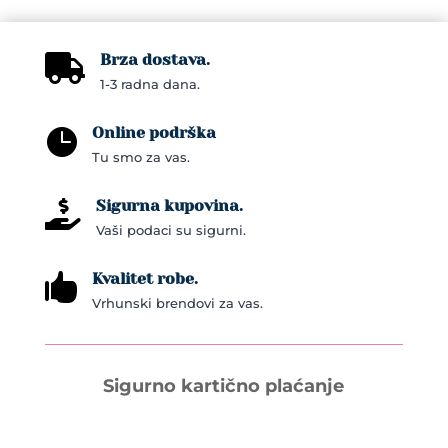
Brza dostava.

1-3 radna dana.
Online podrška

Tu smo za vas.
Sigurna kupovina.

Vaši podaci su sigurni.
Kvalitet robe.

Vrhunski brendovi za vas.
Sigurno kartično plaćanje