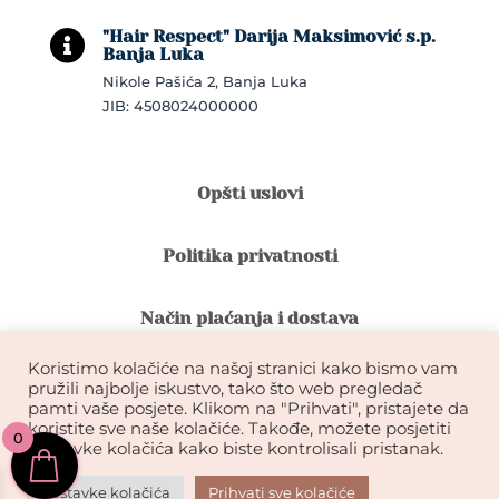
"Hair Respect" Darija Maksimović s.p.

Banja Luka
Nikole Pašića 2, Banja Luka
JIB: 4508024000000
Opšti uslovi
Politika privatnosti
Način plaćanja i dostava
Koristimo kolačiće na našoj stranici kako bismo vam
Reklamacije i povrat robe
pružili najbolje iskustvo, tako što web pregledač
pamti vaše posjete. Klikom na "Prihvati", pristajete da
koristite sve naše kolačiće. Takođe, možete posjetiti
0
Garancija na kvalitet ekstenzija
postavke kolačića kako biste kontrolisali pristanak.
Postavke kolačića
Prihvati sve kolačiće