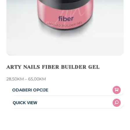
ARTY NAILS FIBER BUILDER GEL
Price
28,50
KM
–
65,00
KM
range:
ODABERI OPCIJE
28,50KM
This
through
product
65,00KM
has
multiple
variants.