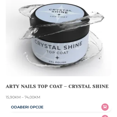
ARTY NAILS TOP COAT – CRYSTAL SHINE
Price
15,90
KM
–
74,00
KM
range:
ODABERI OPCIJE
15,90KM
This