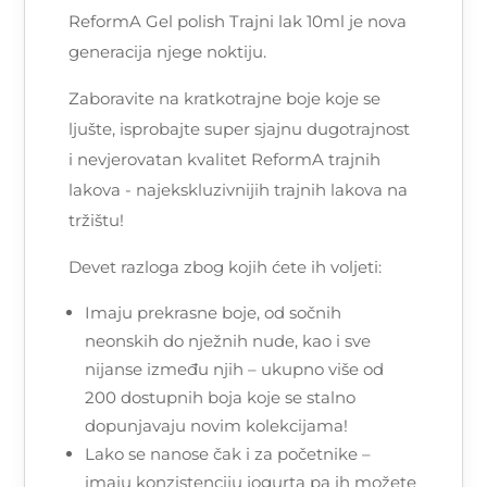
ReformA Gel polish Trajni lak 10ml je nova
generacija njege noktiju.
Zaboravite na kratkotrajne boje koje se
ljušte, isprobajte super sjajnu dugotrajnost
i nevjerovatan kvalitet ReformA trajnih
lakova - najekskluzivnijih trajnih lakova na
tržištu!
Devet razloga zbog kojih ćete ih voljeti:
Imaju prekrasne boje, od sočnih
neonskih do nježnih nude, kao i sve
nijanse između njih – ukupno više od
200 dostupnih boja koje se stalno
dopunjavaju novim kolekcijama!
Lako se nanose čak i za početnike –
imaju konzistenciju jogurta pa ih možete