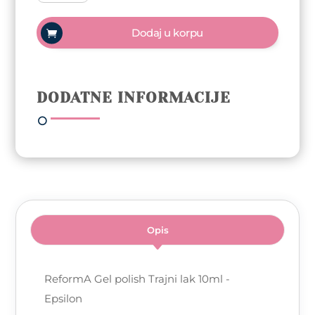
polish
Trajni
Dodaj u korpu
lak
10ml
-
Epsilon
DODATNE INFORMACIJE
količina
Opis
ReformA Gel polish Trajni lak 10ml -
Epsilon