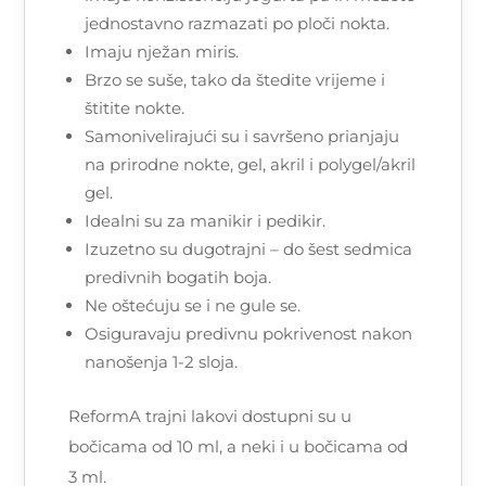
jednostavno razmazati po ploči nokta.
Imaju nježan miris.
Brzo se suše, tako da štedite vrijeme i
štitite nokte.
Samonivelirajući su i savršeno prianjaju
na prirodne nokte, gel, akril i polygel/akril
gel.
Idealni su za manikir i pedikir.
Izuzetno su dugotrajni – do šest sedmica
predivnih bogatih boja.
Ne oštećuju se i ne gule se.
Osiguravaju predivnu pokrivenost nakon
nanošenja 1-2 sloja.
ReformA trajni lakovi dostupni su u
bočicama od 10 ml, a neki i u bočicama od
3 ml.