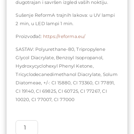
dugotrajan i savršen izgled vaših noktiju.
Sušenje ReformA trajnih lakova: u UV lampi
2 min, u LED lampi 1 min.
Proizvođač:
https://reforma.eu/
SASTAV: Polyurethane-80, Tripropylene
Glycol Diacrylate, Benzoyl Isopropanol,
Hydroxycyclohexyl Phenyl Ketone,
Tricyclodecanedimethanol Diacrylate, Solum
Diatomeae, +/-: CI 15880, CI 73360, CI 77891,
CI 19140, CI 69825, CI 60725, CI 77267, CI
10020, CI 77007, CI 77000
ReformA
Gel