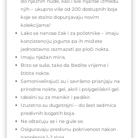
do nježnih nude, kao i sve nijanse između
njih – ukupno više od 200 dostupnih boja
koje se stalno dopunjavaju novim
kolekcijama!
Lako se nanose čak i za početnike – imaju
konzistenciju jogurta pa ih možete
jednostavno razmazati po ploči nokta.
Imaju nježan miris.
Brzo se suše, tako da štedite vrijeme i
štitite nokte.
Samonivelirajući su i savršeno prianjaju na
prirodne nokte, gel, akril i polygel/akril gel.
Idealni su za manikir i pedikir.
Izuzetno su dugotrajni – do šest sedmica
predivnih bogatih boja.
Ne oštećuju se i ne gule se.
Osiguravaju predivnu pokrivenost nakon
nanošenja 1-2 sloja.