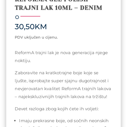
TRAJNI LAK 10ML – DENIM
30,50
KM
PDV uključen u cijenu.
ReformA trajni lak je nova generacija njege
noktiju.
Zaboravite na kratkotrajne boje koje se
ljušte, isprobajte super sjajnu dugotrajnost i
nevjerovatan kvalitet ReformA trajnih lakova
– najekskluzivnijih trajnih lakova na tržištu!
Devet razloga zbog kojih ćete ih voljeti:
Imaju prekrasne boje, od sočnih neonskih