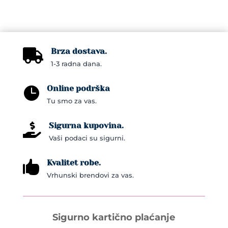
Brza dostava.

1-3 radna dana.
Online podrška

Tu smo za vas.
Sigurna kupovina.

Vaši podaci su sigurni.
Kvalitet robe.

Vrhunski brendovi za vas.
Sigurno kartično plaćanje