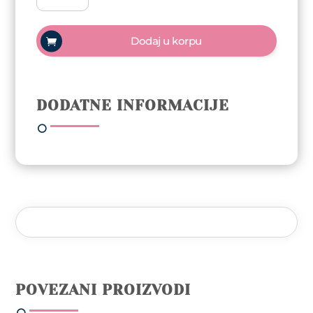
polish
Trajni
Dodaj u korpu
lak
10ml
-
Denim
DODATNE INFORMACIJE
količina
POVEZANI PROIZVODI