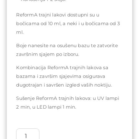
ReformA trajni lakovi dostupni su u
bočicama od 10 ml, a neki i u bočicama od 3
ml.
Boje nanesite na osušenu bazu te zatvorite
završnim sjajem po izboru.
Kombinacija ReformA trajnih lakova sa
bazama i završim sjajevima osigurava
dugotrajan i savršen izgled vaših noktiju.
Sušenje ReformA trajnih lakova: u UV lampi
2 min, u LED lampi 1 min.
ReformA
Gel