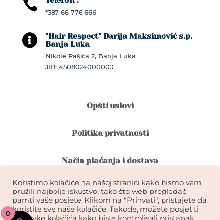
Telefon :

*387 66 776 666
"Hair Respect" Darija Maksimović s.p.

Banja Luka
Nikole Pašića 2, Banja Luka
JIB: 4508024000000
Opšti uslovi
Politika privatnosti
Način plaćanja i dostava
Koristimo kolačiće na našoj stranici kako bismo vam
Reklamacije i povrat robe
pružili najbolje iskustvo, tako što web pregledač
pamti vaše posjete. Klikom na "Prihvati", pristajete da
koristite sve naše kolačiće. Takođe, možete posjetiti
0
Garancija na kvalitet ekstenzija
postavke kolačića kako biste kontrolisali pristanak.