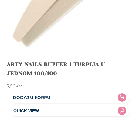
product
page
ARTY NAILS BUFFER I TURPIJA U
JEDNOM 100/100
3,90
KM
DODAJ U KORPU