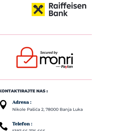
KONTAKTIRAJTE NAS :
Adresa :

Nikole Pašića 2, 78000 Banja Luka
Telefon :

*387 66 776 666