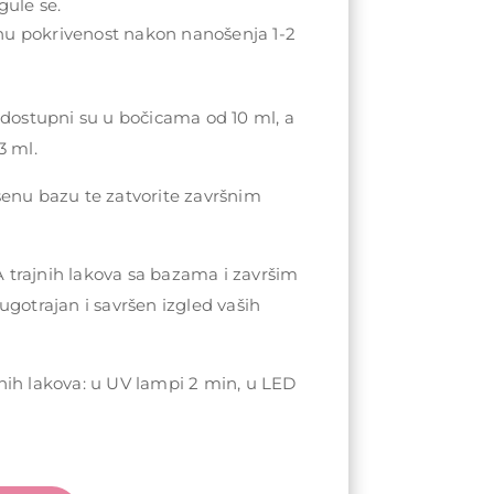
gule se.
nu pokrivenost nakon nanošenja 1-2
 dostupni su u bočicama od 10 ml, a
3 ml.
šenu bazu te zatvorite završnim
trajnih lakova sa bazama i završim
ugotrajan i savršen izgled vaših
nih lakova: u UV lampi 2 min, u LED