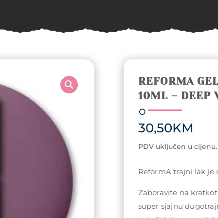
REFORMA GEL
10ML – DEEP 
30,50
KM
PDV uključen u cijenu.
ReformA trajni lak je
Zaboravite na kratkotr
super sjajnu dugotraj