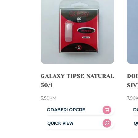
GALAXY TIPSE NATURAL
DOD
50/1
SIV
5,50
KM
7,90
ODABERI OPCIJE
D
This
product
has