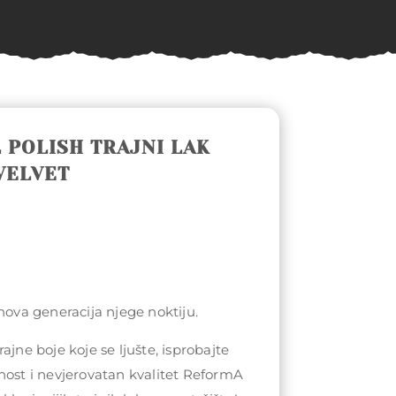
 POLISH TRAJNI LAK
VELVET
 nova generacija njege noktiju.
ajne boje koje se ljušte, isprobajte
nost i nevjerovatan kvalitet ReformA