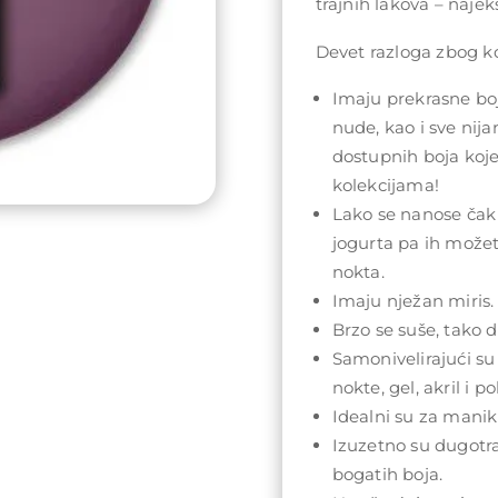
trajnih lakova – najeks
Devet razloga zbog koj
Imaju prekrasne boj
nude, kao i sve nij
dostupnih boja koj
kolekcijama!
Lako se nanose čak 
jogurta pa ih može
nokta.
Imaju nježan miris.
Brzo se suše, tako da
Samonivelirajući su
nokte, gel, akril i po
Idealni su za maniki
Izuzetno su dugotra
bogatih boja.