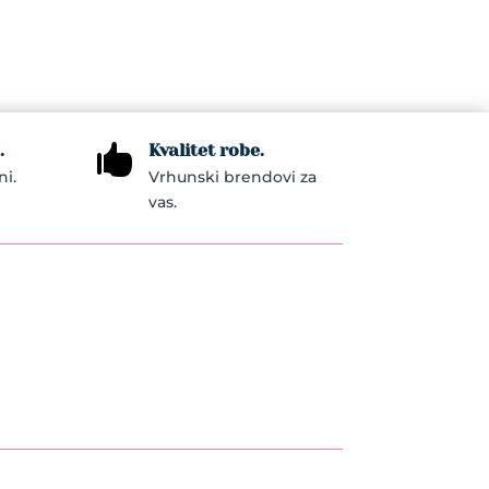
.
Kvalitet robe.

ni.
Vrhunski brendovi za
vas.