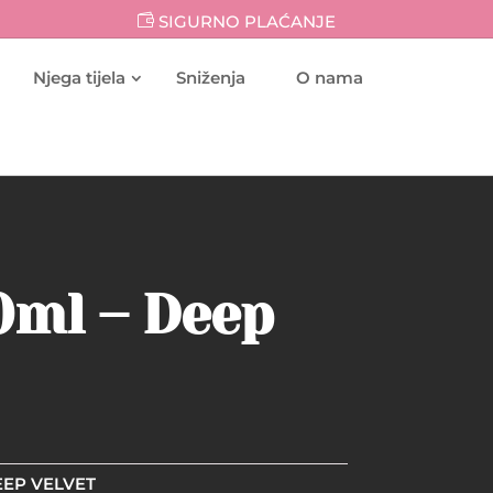
SIGURNO PLAĆANJE
Njega tijela
Sniženja
O nama
10ml – Deep
EEP VELVET