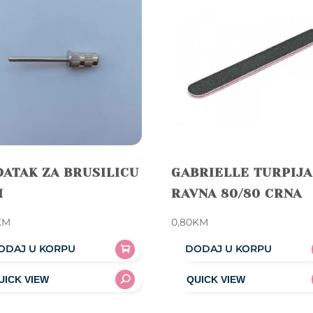
ATAK ZA BRUSILICU
GABRIELLE TURPIJA
I
RAVNA 80/80 CRNA
KM
0,80
KM
ODAJ U KORPU
DODAJ U KORPU