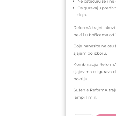
Ne oštećuju se i ne 
Osiguravaju prediv
sloja.
ReformA trajni lakovi
neki i u bočicama od 
Boje nanesite na osu
sjajem po izboru.
Kombinacija ReformA 
sjajevima osigurava d
noktiju.
Sušenje ReformA traj
lampi 1 min.