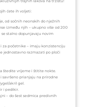
kluzivnijih trajnih lakova na tržištu!
ih ćete ih voljeti:
e, od sočnih neonskih do nježnih
anse između njih – ukupno više od 200
e se stalno dopunjavaju novim
i za početnike – imaju konzistenciju
te jednostavno razmazati po ploči
 štedite vrijeme i štitite nokte.
 i savršeno prianjaju na prirodne
lygel/akril gel.
r i pedikir.
jni – do šest sedmica predivnih