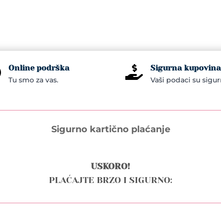
Online podrška
Sigurna kupovina


Tu smo za vas.
Vaši podaci su sigur
Sigurno kartično plaćanje
USKORO!
PLAĆAJTE BRZO I SIGURNO: