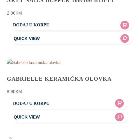
ARTY NAILS BUFFER 100/100 BIJELI
options
may
2,90
KM
be
DODAJ U KORPU
chosen
on
the
product
page
GABRIELLE KERAMIČKA OLOVKA
8,90
KM
DODAJ U KORPU