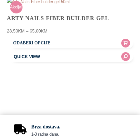
Akcija!
ARTY NAILS FIBER BUILDER GEL
Price
28,50
KM
–
65,00
KM
range:
ODABERI OPCIJE
28,50KM
This
through
product
65,00KM
has
multiple
variants.
The
options
may
be
chosen
Brza dostava.

on
1-3 radna dana.