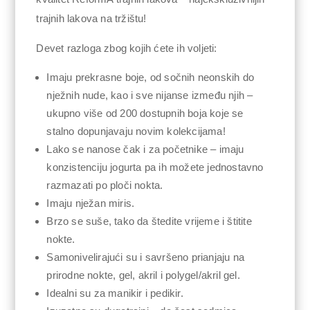
trajnih lakova na tržištu!
Devet razloga zbog kojih ćete ih voljeti:
Imaju prekrasne boje, od sočnih neonskih do
nježnih nude, kao i sve nijanse između njih –
ukupno više od 200 dostupnih boja koje se
stalno dopunjavaju novim kolekcijama!
Lako se nanose čak i za početnike – imaju
konzistenciju jogurta pa ih možete jednostavno
razmazati po ploči nokta.
Imaju nježan miris.
Brzo se suše, tako da štedite vrijeme i štitite
nokte.
Samonivelirajući su i savršeno prianjaju na
prirodne nokte, gel, akril i polygel/akril gel.
Idealni su za manikir i pedikir.