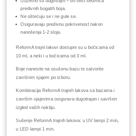
Izuzetno su dugotrajni – do šest sedmica
predivnih bogatih boja.
Ne oštećuju se i ne gule se.
Osiguravaju predivnu pokrivenost nakon
nanošenja 1-2 sloja.
ReformA trajni lakovi dostupni su u bočicama od
10 ml, a neki i u bočicama od 3 ml.
Boje nanesite na osušenu bazu te zatvorite
završnim sjajem po izboru.
Kombinacija ReformA trajnih lakova sa bazama i
završim sjajevima osigurava dugotrajan i savršen
izgled vaših noktiju.
Sušenje ReformA trajnih lakova: u UV lampi 2 min,
u LED lampi 1 min.