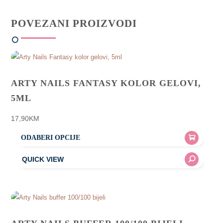
POVEZANI PROIZVODI
ARTY NAILS FANTASY KOLOR GELOVI,
5ML
17,90
KM
ODABERI OPCIJE
This
product
has
multiple
variants.
The