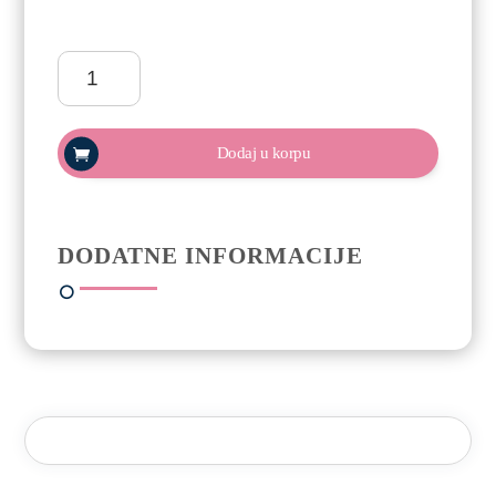
ReformA
Gel
polish
Trajni
Dodaj u korpu
lak
10ml
-
Comfort
DODATNE INFORMACIJE
Zone
količina