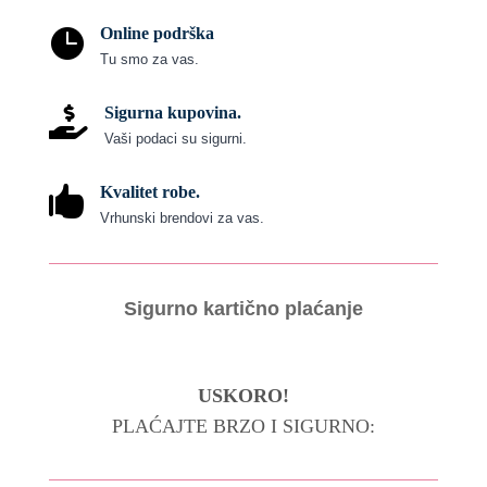
the
Online podrška
product

Tu smo za vas.
page
Sigurna kupovina.

Vaši podaci su sigurni.
Kvalitet robe.

Vrhunski brendovi za vas.
Sigurno kartično plaćanje
USKORO!
PLAĆAJTE BRZO I SIGURNO: