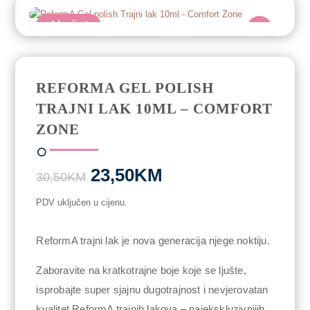
Akcija!
REFORMA GEL POLISH
TRAJNI LAK 10ML – COMFORT
ZONE
Original
Current
23,50
KM
30,50
KM
price
price
was:
is:
PDV uključen u cijenu.
30,50KM.
23,50KM.
ReformA trajni lak je nova generacija njege noktiju.
Zaboravite na kratkotrajne boje koje se ljušte,
isprobajte super sjajnu dugotrajnost i nevjerovatan
kvalitet ReformA trajnih lakova – najekskluzivnijih