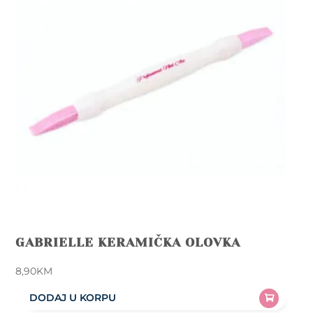
may
be
chosen
on
the
product
page
GABRIELLE KERAMIČKA OLOVKA
8,90
KM
DODAJ U KORPU