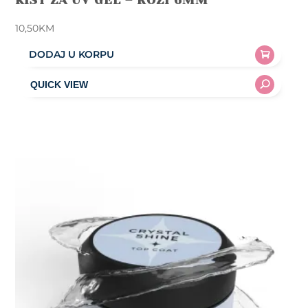
KIST ZA UV GEL – ROZI 6MM
10,50
KM
DODAJ U KORPU