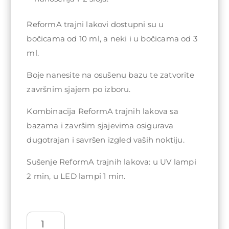
ReformA trajni lakovi dostupni su u
bočicama od 10 ml, a neki i u bočicama od 3
ml.
Boje nanesite na osušenu bazu te zatvorite
završnim sjajem po izboru.
Kombinacija ReformA trajnih lakova sa
bazama i završim sjajevima osigurava
dugotrajan i savršen izgled vaših noktiju.
Sušenje ReformA trajnih lakova: u UV lampi
2 min, u LED lampi 1 min.
ReformA
Gel