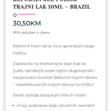
TRAJNI LAK 10ML – BRAZIL
30,50
KM
PDV uključen u cijenu.
ReformA trajni lak je nova generacija njege
noktiju.
Zaboravite na kratkotrajne boje koje se
ljušte, isprobajte super sjajnu dugotrajnost i
nevjerovatan kvalitet ReformA trajnih lakova
– najekskluzivnijih trajnih lakova na tržištu!
Devet razloga zbog kojih ćete ih voljeti:
Imaju prekrasne boje, od sočnih neonskih