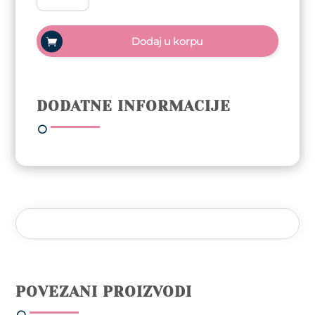
polish
Trajni
Dodaj u korpu
lak
10ml
-
Brazil
DODATNE INFORMACIJE
količina
POVEZANI PROIZVODI