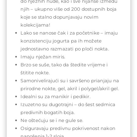
do nježnih nude, kao i sve nijanse između
njih – ukupno više od 200 dostupnih boja
koje se stalno dopunjavaju novim
kolekcijama!
Lako se nanose čak i za početnike – imaju
konzistenciju jogurta pa ih možete
jednostavno razmazati po ploči nokta.
Imaju nježan miris.
Brzo se suše, tako da štedite vrijeme i
štitite nokte.
Samonivelirajući su i savršeno prianjaju na
prirodne nokte, gel, akril i polygel/akril gel.
Idealni su za manikir i pedikir.
Izuzetno su dugotrajni – do šest sedmica
predivnih bogatih boja.
Ne oštećuju se i ne gule se.
Osiguravaju predivnu pokrivenost nakon
nanošenja 1-2 sloja.