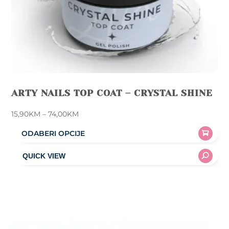
ARTY NAILS TOP COAT – CRYSTAL SHINE
Price
15,90
KM
–
74,00
KM
range:
ODABERI OPCIJE
15,90KM
This
through
product
74,00KM
has
multiple
variants.
The
options