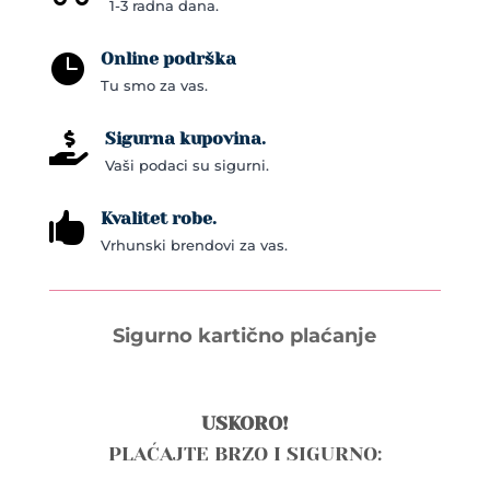
1-3 radna dana.
Online podrška

Tu smo za vas.
Sigurna kupovina.

Vaši podaci su sigurni.
Kvalitet robe.

Vrhunski brendovi za vas.
Sigurno kartično plaćanje
USKORO!
PLAĆAJTE BRZO I SIGURNO: