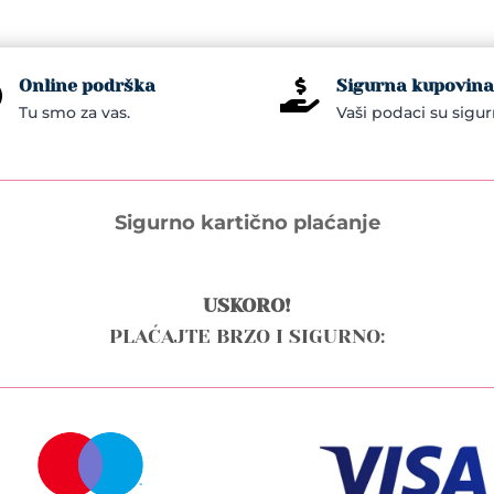
ons
Online podrška
Sigurna kupovina


Tu smo za vas.
Vaši podaci su sigur
en
uct
Sigurno kartično plaćanje
e
USKORO!
PLAĆAJTE BRZO I SIGURNO: