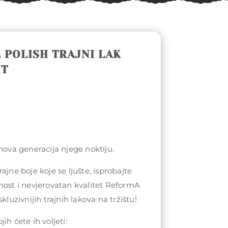
 POLISH TRAJNI LAK
IT
 nova generacija njege noktiju.
ajne boje koje se ljušte, isprobajte
nost i nevjerovatan kvalitet ReformA
kluzivnijih trajnih lakova na tržištu!
ih ćete ih voljeti: