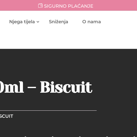
SIGURNO PLAĆANJE
Njega tijela
Sniženja
O nama
0ml – Biscuit
SCUIT