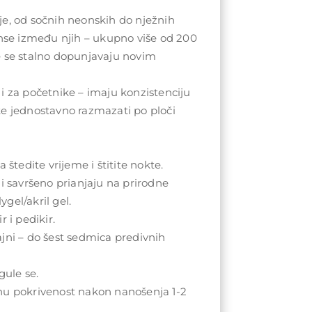
e, od sočnih neonskih do nježnih
anse između njih – ukupno više od 200
e se stalno dopunjavaju novim
i za početnike – imaju konzistenciju
te jednostavno razmazati po ploči
 štedite vrijeme i štitite nokte.
 i savršeno prianjaju na prirodne
lygel/akril gel.
r i pedikir.
jni – do šest sedmica predivnih
gule se.
nu pokrivenost nakon nanošenja 1-2