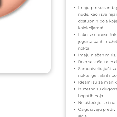
Imaju prekrasne boj
nude, kao i sve nij
dostupnih boja koj
kolekcijama!
Lako se nanose čak 
jogurta pa ih može
nokta.
Imaju nježan miris.
Brzo se suše, tako da
Samonivelirajući su
nokte, gel, akril i po
Idealni su za maniki
Izuzetno su dugotra
bogatih boja.
Ne oštećuju se i ne 
Osiguravaju prediv
sloja.