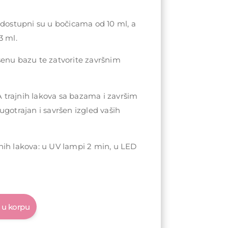
 dostupni su u bočicama od 10 ml, a
3 ml.
šenu bazu te zatvorite završnim
trajnih lakova sa bazama i završim
ugotrajan i savršen izgled vaših
nih lakova: u UV lampi 2 min, u LED
 u korpu