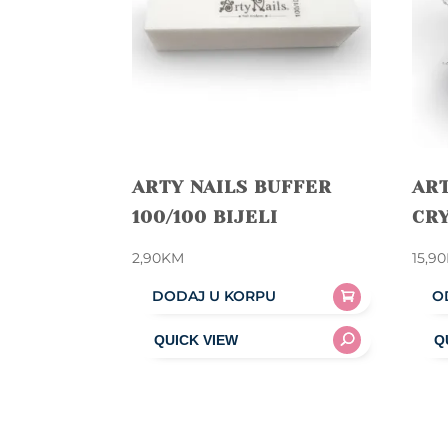
ARTY NAILS BUFFER
ART
100/100 BIJELI
CRY
2,90
KM
15,90
DODAJ U KORPU
O
This
prod
has
mult
varia