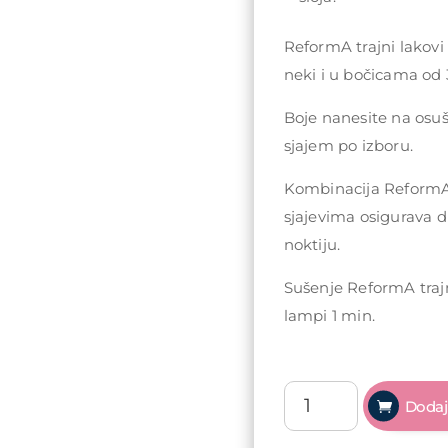
ReformA trajni lakovi
neki i u bočicama od 
Boje nanesite na osu
sjajem po izboru.
Kombinacija ReformA 
sjajevima osigurava d
noktiju.
Sušenje ReformA traj
lampi 1 min.
ReformA
Dodaj
Gel
polish