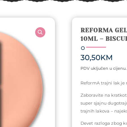
REFORMA GEL
10ML – BISCU
30,50
KM
PDV uključen u cijenu.
ReformA trajni lak je
Zaboravite na kratkotr
super sjajnu dugotraj
trajnih lakova – najeks
Devet razloga zbog koj