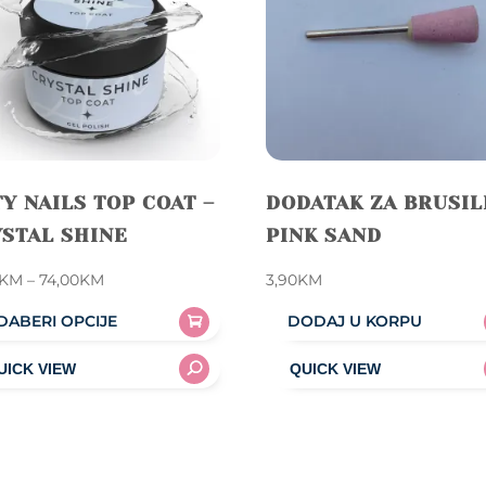
Y NAILS TOP COAT –
DODATAK ZA BRUSIL
STAL SHINE
PINK SAND
Price
KM
–
74,00
KM
3,90
KM
range:
DABERI OPCIJE
DODAJ U KORPU
15,90KM
through
uct
74,00KM
iple
nts.