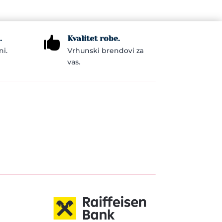
.
Kvalitet robe.

ni.
Vrhunski brendovi za
vas.