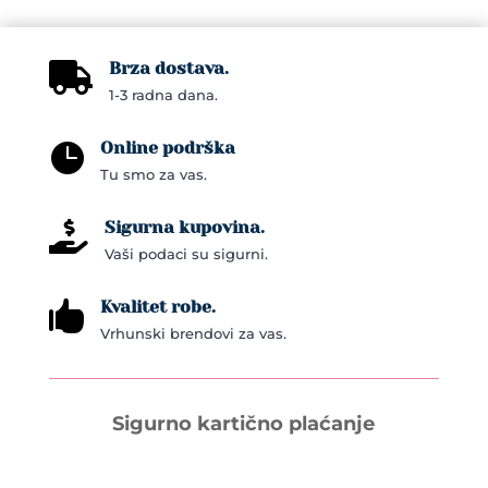
Brza dostava.

1-3 radna dana.
Online podrška

Tu smo za vas.
Sigurna kupovina.

Vaši podaci su sigurni.
Kvalitet robe.

Vrhunski brendovi za vas.
Sigurno kartično plaćanje