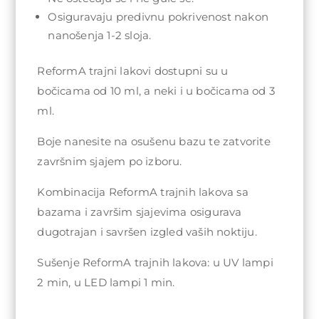
Osiguravaju predivnu pokrivenost nakon
nanošenja 1-2 sloja.
ReformA trajni lakovi dostupni su u
bočicama od 10 ml, a neki i u bočicama od 3
ml.
Boje nanesite na osušenu bazu te zatvorite
završnim sjajem po izboru.
Kombinacija ReformA trajnih lakova sa
bazama i završim sjajevima osigurava
dugotrajan i savršen izgled vaših noktiju.
Sušenje ReformA trajnih lakova: u UV lampi
2 min, u LED lampi 1 min.