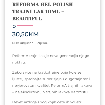
REFORMA GEL POLISH
TRAJNI LAK 10ML –
BEAUTIFUL
30,50
KM
PDV uključen u cijenu.
ReformA trajni lak je nova generacija njege
noktiju.
Zaboravite na kratkotrajne boje koje se
ljušte, isprobajte super sjajnu dugotrajnost i
nevjerovatan kvalitet ReformA trajnih lakova
– najekskluzivnijih trajnih lakova na tržištu!
Devet razloga zbog kojih ćete ih voljeti: