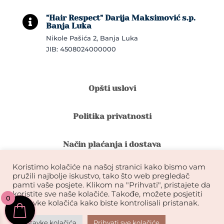
"Hair Respect" Darija Maksimović s.p.

Banja Luka
Nikole Pašića 2, Banja Luka
JIB: 4508024000000
Opšti uslovi
Politika privatnosti
Način plaćanja i dostava
Koristimo kolačiće na našoj stranici kako bismo vam
Reklamacije i povrat robe
pružili najbolje iskustvo, tako što web pregledač
pamti vaše posjete. Klikom na "Prihvati", pristajete da
koristite sve naše kolačiće. Takođe, možete posjetiti
0
Garancija na kvalitet ekstenzija
postavke kolačića kako biste kontrolisali pristanak.
Postavke kolačića
Prihvati sve kolačiće