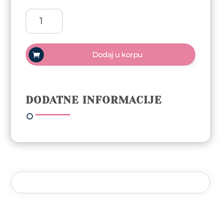
ReformA
Gel
polish
Trajni
Dodaj u korpu
lak
10ml
-
Beautiful
DODATNE INFORMACIJE
količina