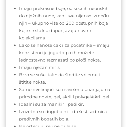
Imaju prekrasne boje, od sočnih neonskih
do nježnih nude, kao i sve nijanse između
njih – ukupno više od 200 dostupnih boja
koje se stalno dopunjavaju novim
kolekcijama!
Lako se nanose čak i za početnike – imaju
konzistenciju jogurta pa ih možete
jednostavno razmazati po ploči nokta.
Imaju nježan miris.
Brzo se suše, tako da štedite vrijeme i
štitite nokte.
Samonivelirajući su i savršeno prianjaju na
prirodne nokte, gel, akril i polygel/akril gel.
Idealni su za manikir i pedikir.
Izuzetno su dugotrajni – do šest sedmica
predivnih bogatih boja.
Ne oštećuju se i ne gule se.