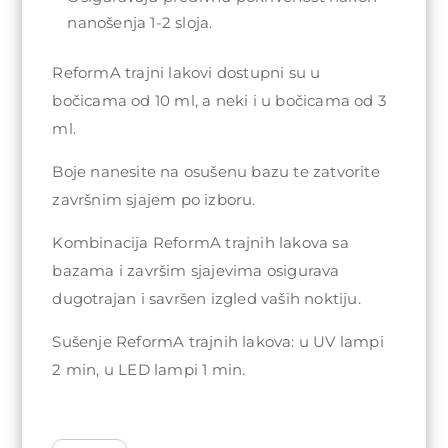
nanošenja 1-2 sloja.
ReformA trajni lakovi dostupni su u
bočicama od 10 ml, a neki i u bočicama od 3
ml.
Boje nanesite na osušenu bazu te zatvorite
završnim sjajem po izboru.
Kombinacija ReformA trajnih lakova sa
bazama i završim sjajevima osigurava
dugotrajan i savršen izgled vaših noktiju.
Sušenje ReformA trajnih lakova: u UV lampi
2 min, u LED lampi 1 min.