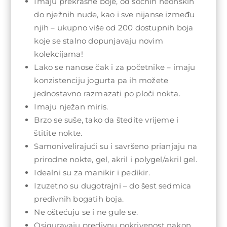
Imaju prekrasne boje, od sočnih neonskih
do nježnih nude, kao i sve nijanse između
njih – ukupno više od 200 dostupnih boja
koje se stalno dopunjavaju novim
kolekcijama!
Lako se nanose čak i za početnike – imaju
konzistenciju jogurta pa ih možete
jednostavno razmazati po ploči nokta.
Imaju nježan miris.
Brzo se suše, tako da štedite vrijeme i
štitite nokte.
Samonivelirajući su i savršeno prianjaju na
prirodne nokte, gel, akril i polygel/akril gel.
Idealni su za manikir i pedikir.
Izuzetno su dugotrajni – do šest sedmica
predivnih bogatih boja.
Ne oštećuju se i ne gule se.
Osiguravaju predivnu pokrivenost nakon