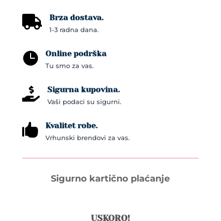
be
chosen
Brza dostava.

on
1-3 radna dana.
the
Online podrška
product

Tu smo za vas.
page
Sigurna kupovina.

Vaši podaci su sigurni.
Kvalitet robe.

Vrhunski brendovi za vas.
Sigurno kartično plaćanje
USKORO!