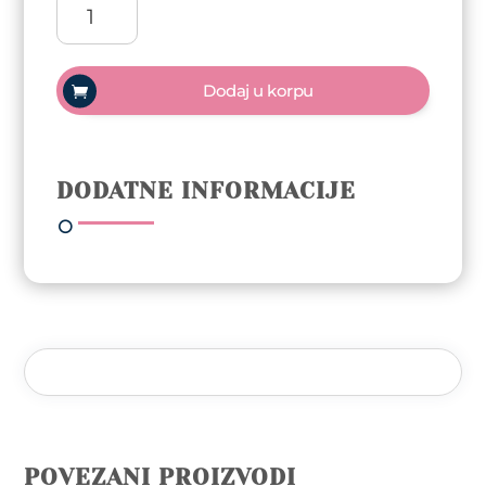
ReformA
Gel
polish
Trajni
Dodaj u korpu
lak
10ml
-
Ananas
DODATNE INFORMACIJE
količina
POVEZANI PROIZVODI