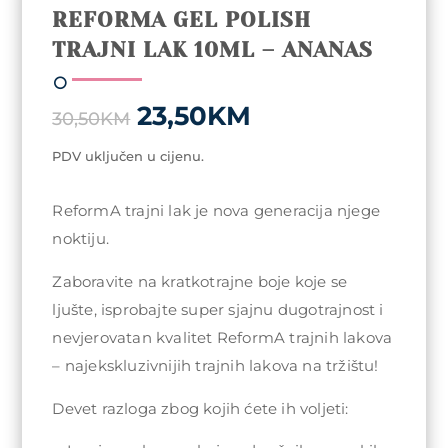
REFORMA GEL POLISH
TRAJNI LAK 10ML – ANANAS
Original
Current
23,50
KM
30,50
KM
price
price
was:
is:
PDV uključen u cijenu.
30,50KM.
23,50KM.
ReformA trajni lak je nova generacija njege
noktiju.
Zaboravite na kratkotrajne boje koje se
ljušte, isprobajte super sjajnu dugotrajnost i
nevjerovatan kvalitet ReformA trajnih lakova
– najekskluzivnijih trajnih lakova na tržištu!
Devet razloga zbog kojih ćete ih voljeti: