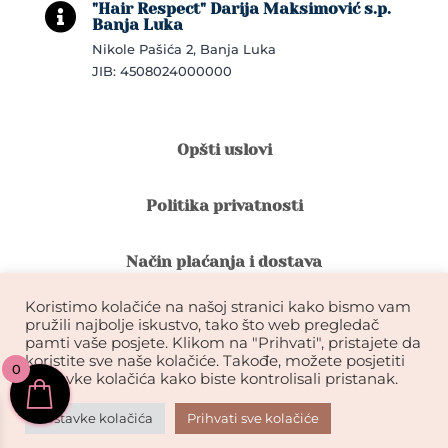
"Hair Respect" Darija Maksimović s.p.

Banja Luka
Nikole Pašića 2, Banja Luka
JIB: 4508024000000
Opšti uslovi
Politika privatnosti
Način plaćanja i dostava
Koristimo kolačiće na našoj stranici kako bismo vam
Reklamacije i povrat robe
pružili najbolje iskustvo, tako što web pregledač
pamti vaše posjete. Klikom na "Prihvati", pristajete da
koristite sve naše kolačiće. Takođe, možete posjetiti
0
Garancija na kvalitet ekstenzija
postavke kolačića kako biste kontrolisali pristanak.
Postavke kolačića
Prihvati sve kolačiće
KIKDESIGN© 2026