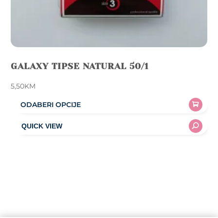
GALAXY TIPSE NATURAL 50/1
5,50
KM
ODABERI OPCIJE
This
product
has
multiple
variants.
The
options
may