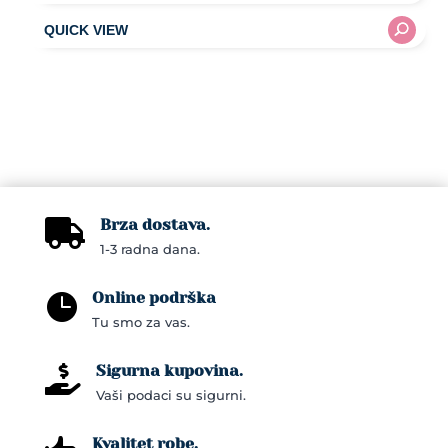
Brza dostava.

1-3 radna dana.
Online podrška

Tu smo za vas.
Sigurna kupovina.

Vaši podaci su sigurni.
Kvalitet robe.