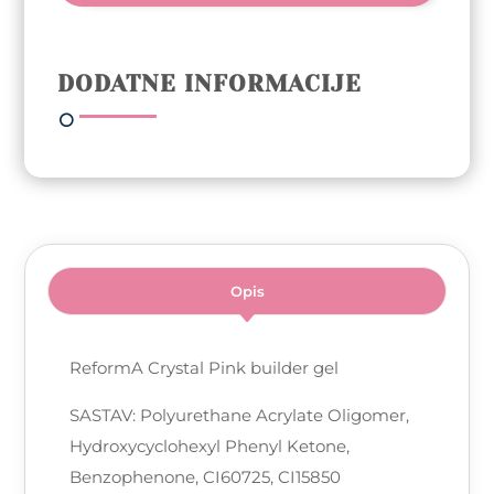
količina
DODATNE INFORMACIJE
Opis
ReformA Crystal Pink builder gel
SASTAV: Polyurethane Acrylate Oligomer,
Hydroxycyclohexyl Phenyl Ketone,
Benzophenone, CI60725, CI15850