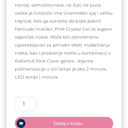
nanosi, samoizravnava, ne žuti, ne puca,
velike je čvrstoće, ima izvanredan sjaj i veliku
trajnost. Ako ga koristite da biste pokrili
francuski manikir, Pink Crystal Gel će lagano
osjenčati nokat. Može biti istovremeno
upotrebljavan za prirodni efekt modeliranja
nokta, kao i proširenje nokta u kombinaciji s
ReformA Pink Cover gelom. Vrijeme
polimerizacije u UV lampi je oko 2 minute,
LED lampi 1 minuta.
ReformA
Crystal
Pink
builder
Dodaj u korpu
gel