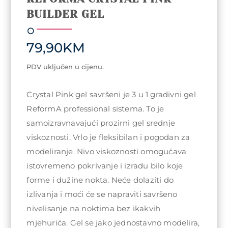
BUILDER GEL
79,90
KM
PDV uključen u cijenu.
Crystal Pink gel savršeni je 3 u 1 gradivni gel
ReformA professional sistema. To je
samoizravnavajući prozirni gel srednje
viskoznosti. Vrlo je fleksibilan i pogodan za
modeliranje. Nivo viskoznosti omogućava
istovremeno pokrivanje i izradu bilo koje
forme i dužine nokta. Neće dolaziti do
izlivanja i moći će se napraviti savršeno
nivelisanje na noktima bez ikakvih
mjehurića. Gel se jako jednostavno modelira,