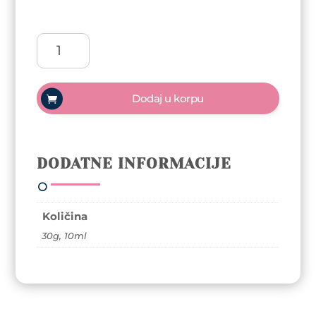
ReformA
Cover
Base
-
Dodaj u korpu
Creamy
API
30g
količina
DODATNE INFORMACIJE
Količina
30g, 10ml