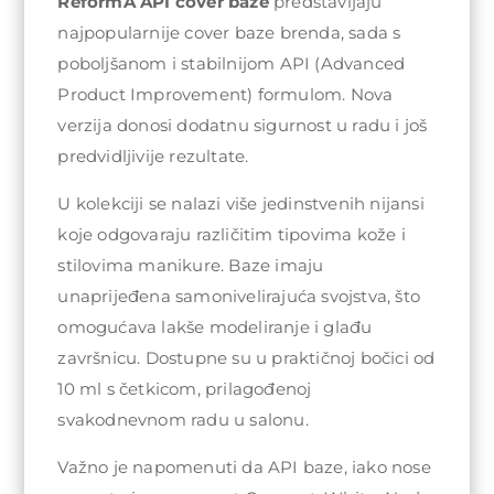
ReformA API cover baze
predstavljaju
najpopularnije cover baze brenda, sada s
poboljšanom i stabilnijom API (Advanced
Product Improvement) formulom. Nova
verzija donosi dodatnu sigurnost u radu i još
predvidljivije rezultate.
U kolekciji se nalazi više jedinstvenih nijansi
koje odgovaraju različitim tipovima kože i
stilovima manikure. Baze imaju
unaprijeđena samonivelirajuća svojstva, što
omogućava lakše modeliranje i glađu
završnicu. Dostupne su u praktičnoj bočici od
10 ml s četkicom, prilagođenoj
svakodnevnom radu u salonu.
Važno je napomenuti da API baze, iako nose