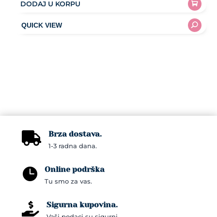
DODAJ U KORPU
Brza dostava.

1-3 radna dana.
Online podrška

Tu smo za vas.
Sigurna kupovina.

Vaši podaci su sigurni.