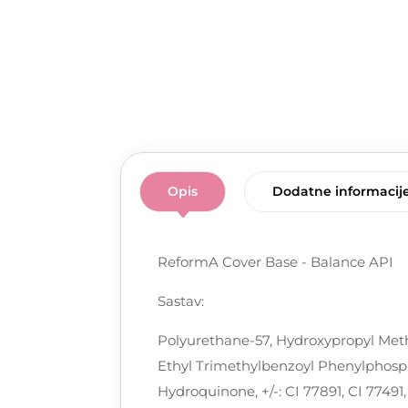
Opis
Dodatne informacij
ReformA Cover Base - Balance API
Sastav:
Polyurethane-57, Hydroxypropyl Metha
Ethyl Trimethylbenzoyl Phenylphosph
Hydroquinone, +/-: CI 77891, CI 77491,