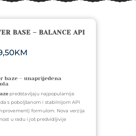
ER BASE – BALANCE API
Price
9,50
KM
range:
30,50KM
through
79,50KM
r baze – unaprijeđena
rola
baze
predstavljaju najpopularnije
da s poboljšanom i stabilnijom API
mprovement) formulom. Nova verzija
st u radu i još predvidljivije