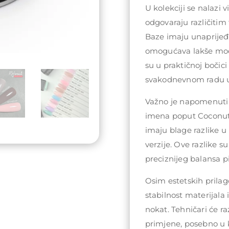
U kolekciji se nalazi v
odgovaraju različitim
Baze imaju unaprijeđe
omogućava lakše mode
su u praktičnoj bočici
svakodnevnom radu u
Važno je napomenuti 
imena poput Coconut, 
imaju blage razlike u
verzije. Ove razlike s
preciznijeg balansa 
Osim estetskih prilag
stabilnost materijala 
nokat. Tehničari će ra
primjene, posebno u ko