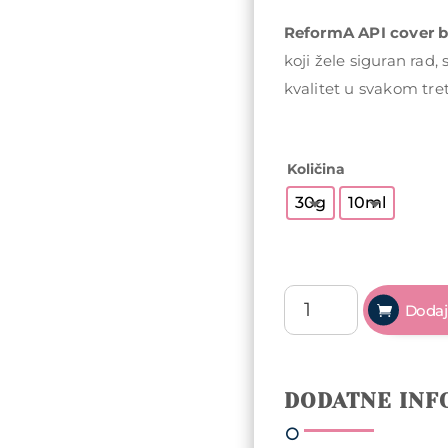
ReformA API cover 
koji žele siguran rad,
kvalitet u svakom tr
Količina
30g
10ml
ReformA
Dodaj
Cover
Base
-
Balance
DODATNE INF
API
količina