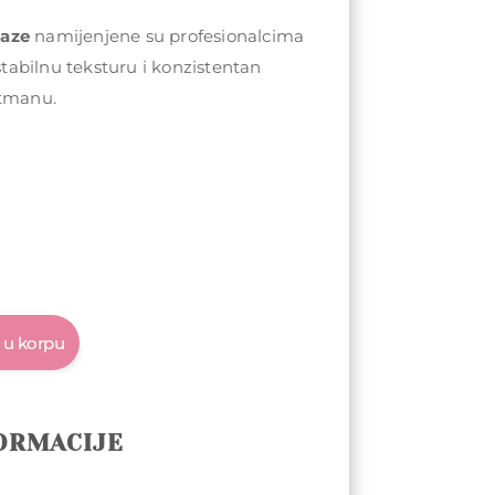
baze
namijenjene su profesionalcima
 stabilnu teksturu i konzistentan
etmanu.
 u korpu
ORMACIJE