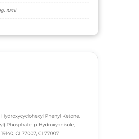
0g, 10ml
, Hydroxycyclohexyl Phenyl Ketone.
yl) Phosphate. p-Hydroxyanisole,
I 19140, CI 77007, CI 77007