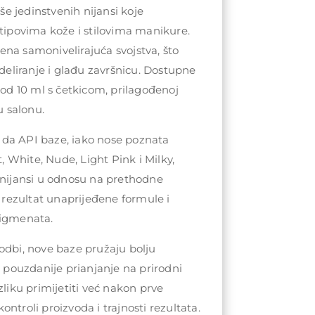
iše jedinstvenih nijansi koje
 tipovima kože i stilovima manikure.
na samonivelirajuća svojstva, što
liranje i glađu završnicu. Dostupne
 od 10 ml s četkicom, prilagođenoj
 salonu.
da API baze, iako nose poznata
White, Nude, Light Pink i Milky,
 nijansi u odnosu na prethodne
u rezultat unaprijeđene formule i
pigmenata.
odbi, nove baze pružaju bolju
i pouzdanije prianjanje na prirodni
zliku primijetiti već nakon prve
ntroli proizvoda i trajnosti rezultata.