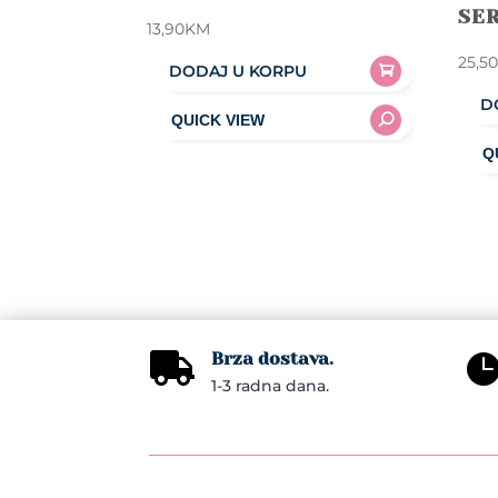
SE
13,90
KM
25,5
DODAJ U KORPU
D
Brza dostava.

1-3 radna dana.