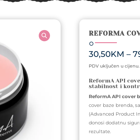
REFORMA COV
30,50
KM
–
7
PDV uključen u cijenu.
ReformA API cove
stabilnost i kont
ReformA API cover 
cover baze brenda, sa
(Advanced Product I
donosi dodatnu sigurno
rezultate.