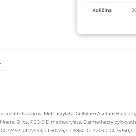
Količina
3
e
crylate, Isobornyl Methacrylate, Cellulose Acetate Butyrate
inate, Silica, PEG-9 Dimethacrylate, Bis(methacryloyloxyeth
 CI 77492, CI 77499, CI 60725, CI 15850, CI 42090, CI 73360, C