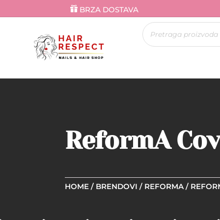
BRZA DOSTAVA
Products
search
ReformA Cove
HOME
/
BRENDOVI
/
REFORMA
/ REFOR