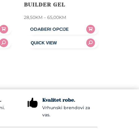
BUILDER GEL
Price
28,50
KM
–
65,00
KM
range:
ODABERI OPCIJE
28,50KM
This
through
product
65,00KM
has
multiple
variants.
The
options
may
.
Kvalitet robe.

be
ni.
Vrhunski brendovi za
chosen
vas.
on
the
product