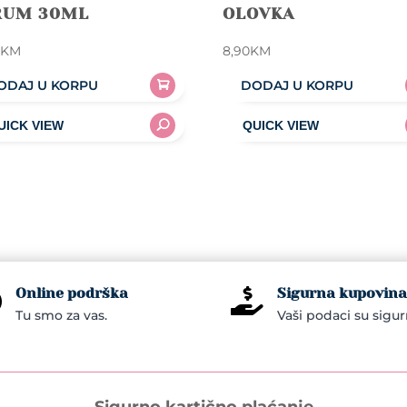
RUM 30ML
OLOVKA
0
KM
8,90
KM
ODAJ U KORPU
DODAJ U KORPU
Online podrška
Sigurna kupovina


Tu smo za vas.
Vaši podaci su sigur
Sigurno kartično plaćanje