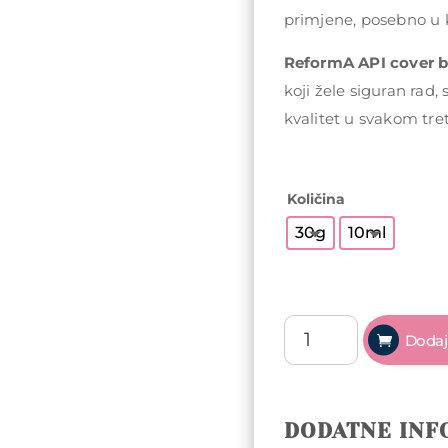
primjene, posebno u ko
ReformA API cover 
koji žele siguran rad,
kvalitet u svakom tr
Količina
30g
10ml
ReformA
Dodaj
Cover
Base
-
Coconut
DODATNE INF
White