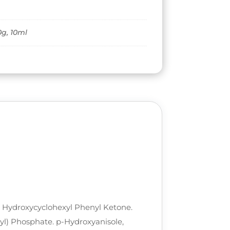
0g, 10ml
, Hydroxycyclohexyl Phenyl Ketone.
yl) Phosphate. p-Hydroxyanisole,