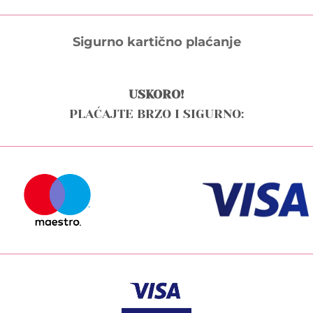
uct
product
e
page
Sigurno kartično plaćanje
USKORO!
PLAĆAJTE BRZO I SIGURNO: