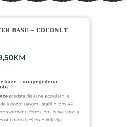
ER BASE – COCONUT
Price
9,50
KM
range:
30,50KM
through
79,50KM
r baze – unaprijeđena
rola
baze
predstavljaju najpopularnije
da s poboljšanom i stabilnijom API
mprovement) formulom. Nova verzija
st u radu i još predvidljivije