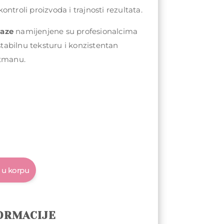
ntroli proizvoda i trajnosti rezultata.
baze
namijenjene su profesionalcima
 stabilnu teksturu i konzistentan
etmanu.
 u korpu
ORMACIJE