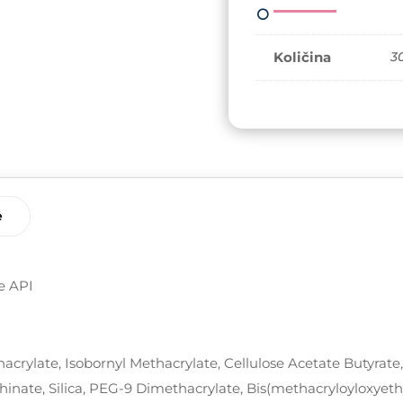
API
količina
Količina
3
e
e API
crylate, Isobornyl Methacrylate, Cellulose Acetate Butyrate
inate, Silica, PEG-9 Dimethacrylate, Bis(methacryloyloxyeth