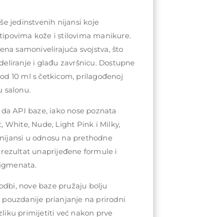
iše jedinstvenih nijansi koje
 tipovima kože i stilovima manikure.
na samonivelirajuća svojstva, što
liranje i glađu završnicu. Dostupne
 od 10 ml s četkicom, prilagođenoj
 salonu.
da API baze, iako nose poznata
White, Nude, Light Pink i Milky,
 nijansi u odnosu na prethodne
u rezultat unaprijeđene formule i
pigmenata.
odbi, nove baze pružaju bolju
i pouzdanije prianjanje na prirodni
zliku primijetiti već nakon prve