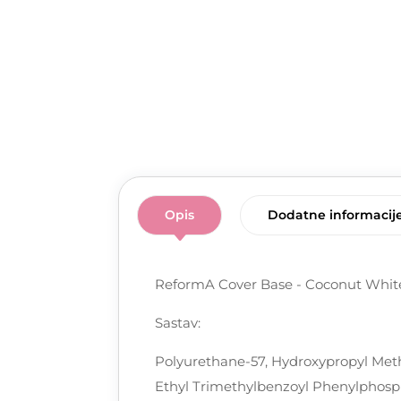
Opis
Dodatne informacij
ReformA Cover Base - Coconut Whit
Sastav:
Polyurethane-57, Hydroxypropyl Metha
Ethyl Trimethylbenzoyl Phenylphosph