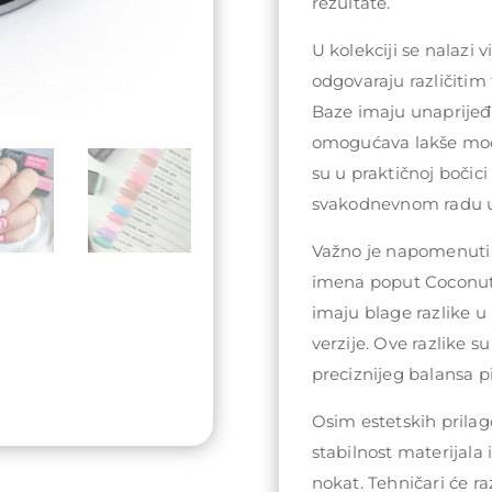
rezultate.
U kolekciji se nalazi v
odgovaraju različitim
Baze imaju unaprijeđe
omogućava lakše mode
su u praktičnoj bočici
svakodnevnom radu u
Važno je napomenuti 
imena poput Coconut, 
imaju blage razlike u
verzije. Ove razlike s
preciznijeg balansa 
Osim estetskih prilag
stabilnost materijala 
nokat. Tehničari će ra