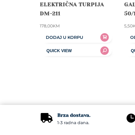
ELEKTRIČNA TURPIJA
GAL
DM-211
50/
178,00
KM
5,50
DODAJ U KORPU
O
This
prod
has
mult
varia
The
opti
may
be
Brza dostava.

chos
1-3 radna dana.
on
the