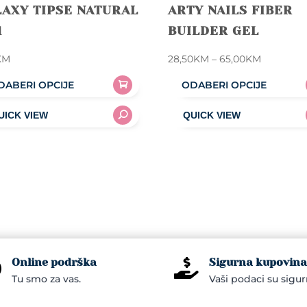
AXY TIPSE NATURAL
ARTY NAILS FIBER
1
BUILDER GEL
Price
KM
28,50
KM
–
65,00
KM
range:
DABERI OPCIJE
ODABERI OPCIJE
28,50KM
This
through
uct
product
65,00KM
has
iple
multiple
nts.
variants.
The
ons
options
may
be
Online podrška
Sigurna kupovina


en
chosen
Tu smo za vas.
Vaši podaci su sigur
on
the