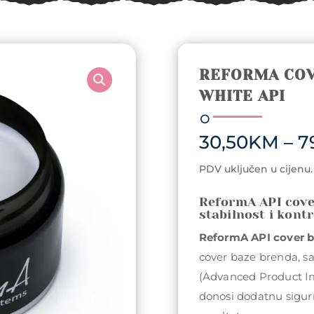
REFORMA COV
WHITE API
30,50
KM
–
7
PDV uključen u cijenu.
ReformA API cove
stabilnost i kont
ReformA API cover 
cover baze brenda, sa
(Advanced Product I
donosi dodatnu sigurno