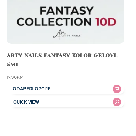
ARTY NAILS FANTASY KOLOR GELOVI,
5ML
17,90
KM
ODABERI OPCIJE
This
product
has
multiple
variants.