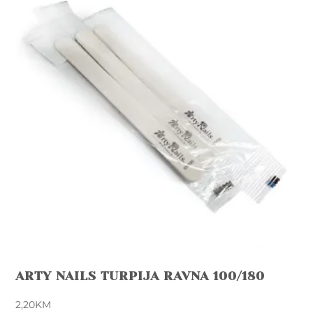
The
options
may
be
chosen
on
the
product
page
ARTY NAILS TURPIJA RAVNA 100/180
2,20
KM