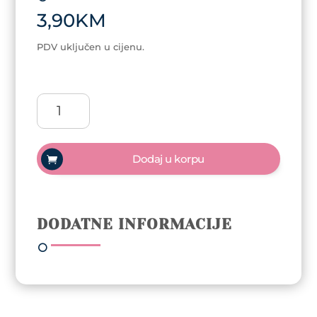
3,90
KM
PDV uključen u cijenu.
Posuda
za
manikir
-
Dodaj u korpu
plava
količina
DODATNE INFORMACIJE