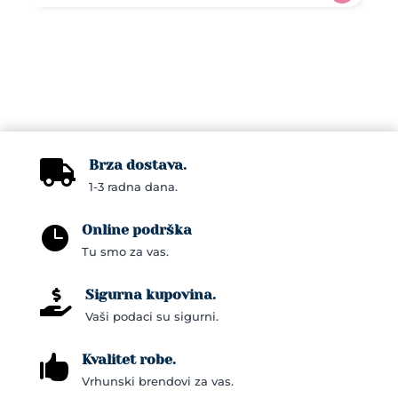
Brza dostava.

1-3 radna dana.
Online podrška

Tu smo za vas.
Sigurna kupovina.

Vaši podaci su sigurni.
Kvalitet robe.

Vrhunski brendovi za vas.