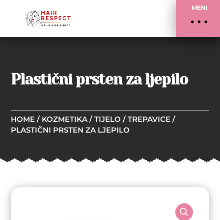
MENI
Plastični prsten za ljepilo
HOME
/
KOZMETIKA
/
TIJELO
/
TREPAVICE
/
PLASTIČNI PRSTEN ZA LJEPILO