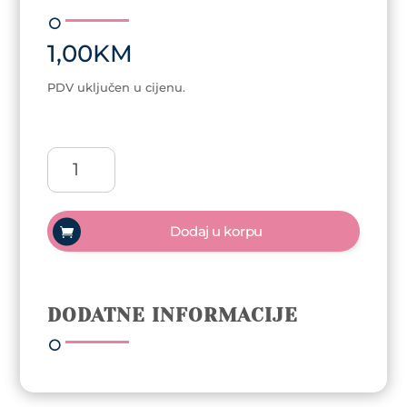
1,00
KM
PDV uključen u cijenu.
Plastični
prsten
za
ljepilo
Dodaj u korpu
količina
DODATNE INFORMACIJE