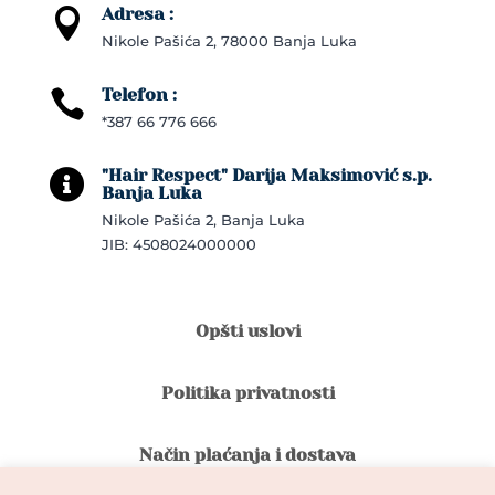
Adresa :

Nikole Pašića 2, 78000 Banja Luka
Telefon :

*387 66 776 666
"Hair Respect" Darija Maksimović s.p.

Banja Luka
Nikole Pašića 2, Banja Luka
JIB: 4508024000000
Opšti uslovi
Politika privatnosti
Način plaćanja i dostava