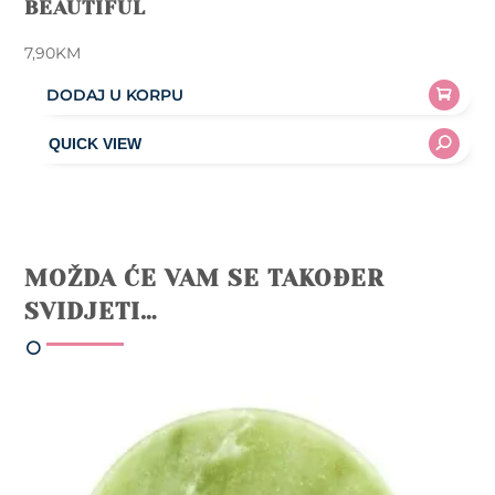
BEAUTIFUL
7,90
KM
DODAJ U KORPU
MOŽDA ĆE VAM SE TAKOĐER
SVIDJETI…