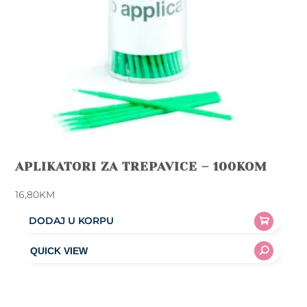
the
product
page
APLIKATORI ZA TREPAVICE – 100KOM
16,80
KM
DODAJ U KORPU