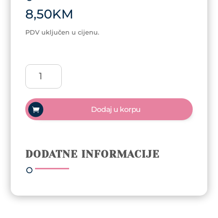
8,50
KM
PDV uključen u cijenu.
Nastavak
Diamond
količina
Dodaj u korpu
DODATNE INFORMACIJE