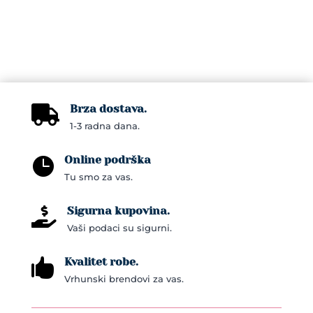
Brza dostava.

1-3 radna dana.
Online podrška

Tu smo za vas.
Sigurna kupovina.

Vaši podaci su sigurni.
Kvalitet robe.

Vrhunski brendovi za vas.