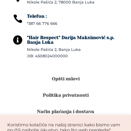
Nikole Pašića 2, 78000 Banja Luka
Telefon :

*387 66 776 666
"Hair Respect" Darija Maksimović s.p.

Banja Luka
Nikole Pašića 2, Banja Luka
JIB: 4508024000000
Opšti uslovi
Politika privatnosti
Način plaćanja i dostava
Koristimo kolačiće na našoj stranici kako bismo vam
Reklamacije i povrat robe
pružili najbolje iskustvo, tako što web pregledač