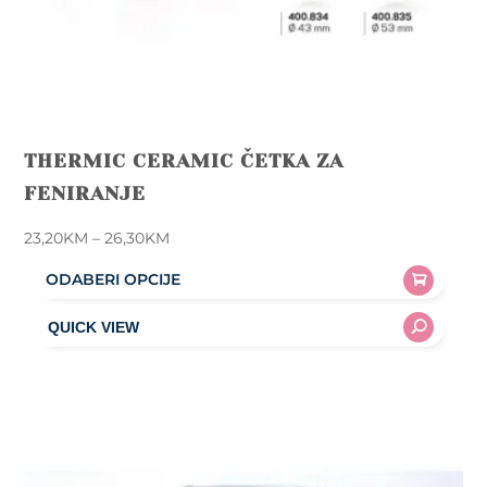
THERMIC CERAMIC ČETKA ZA
FENIRANJE
Price
23,20
KM
–
26,30
KM
range:
ODABERI OPCIJE
23,20KM
This
through
product
26,30KM
has
multiple
variants.
The
options