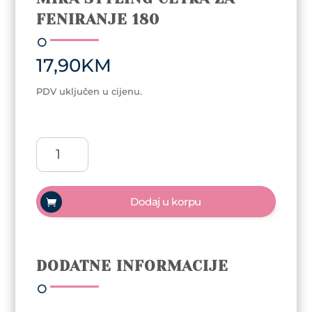
FENIRANJE 180
17,90
KM
PDV uključen u cijenu.
Mira
Styling
četka
za
Dodaj u korpu
feniranje
180
količina
DODATNE INFORMACIJE