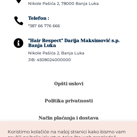
Nikole Pašića 2, 78000 Banja Luka
Telefon :

*387 66 776 666
"Hair Respect" Darija Maksimović s.p.

Banja Luka
Nikole Pašića 2, Banja Luka
JIB: 4508024000000
Opšti uslovi
Politika privatnosti
Način plaćanja i dostava
Koristimo kolačiće na našoj stranici kako bismo vam
Reklamacije i povrat robe