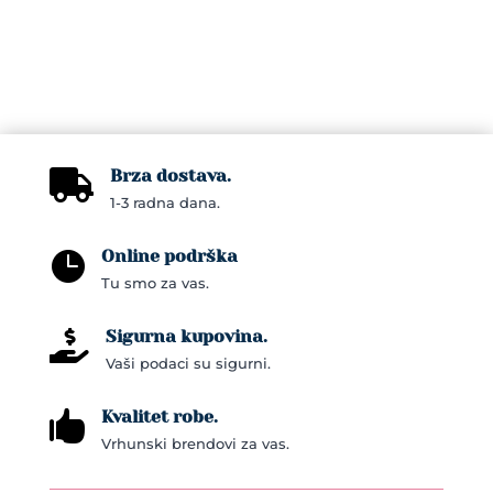
Brza dostava.

1-3 radna dana.
Online podrška

Tu smo za vas.
Sigurna kupovina.

Vaši podaci su sigurni.
Kvalitet robe.

Vrhunski brendovi za vas.