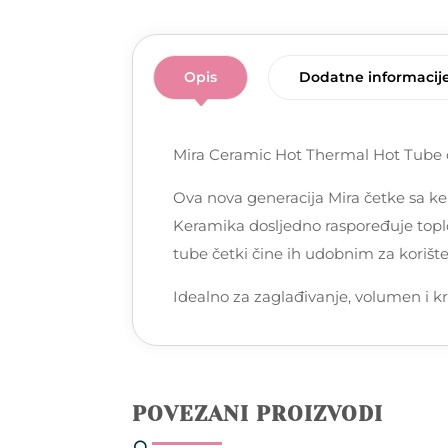
Opis
Dodatne informacij
Mira Ceramic Hot Thermal Hot Tube č
Ova nova generacija Mira četke sa ke
Keramika dosljedno raspoređuje toplo
tube četki čine ih udobnim za korišt
Idealno za zaglađivanje, volumen i kr
POVEZANI PROIZVODI