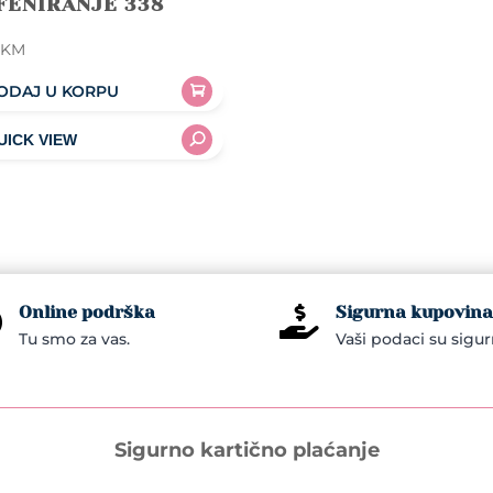
FENIRANJE 338
0
KM
ODAJ U KORPU
Online podrška
Sigurna kupovina


Tu smo za vas.
Vaši podaci su sigur
Sigurno kartično plaćanje