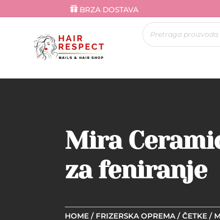
BRZA DOSTAVA
Products
search
Mira Cerami
za feniranje
HOME
/
FRIZERSKA OPREMA
/
ČETKE
/ 