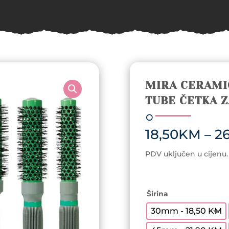
MIRA CERAMI
TUBE ČETKA 
18,50
KM
–
26
PDV uključen u cijenu.
Širina
30mm - 18,50 KM