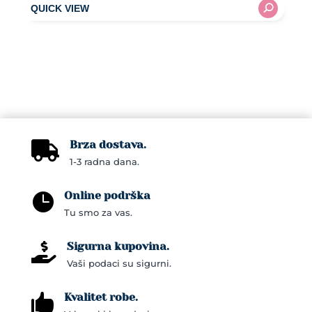
through
product
65,00KM
has
multiple
variants.
The
options
may
Brza dostava.
be

1-3 radna dana.
chosen
on
Online podrška

the
Tu smo za vas.
product
page
Sigurna kupovina.

Vaši podaci su sigurni.
Kvalitet robe.
