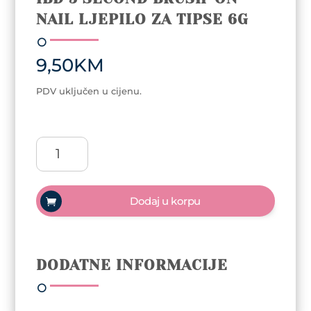
NAIL LJEPILO ZA TIPSE 6G
9,50
KM
PDV uključen u cijenu.
ibd
5
Second
Brush-
Dodaj u korpu
On
Nail
ljepilo
za
DODATNE INFORMACIJE
tipse
6g
količina