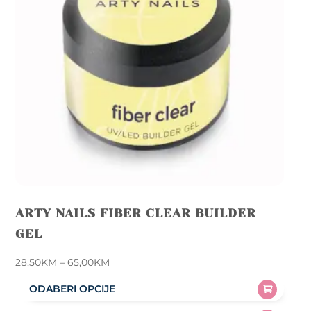
ARTY NAILS FIBER CLEAR BUILDER
GEL
Price
28,50
KM
–
65,00
KM
range:
ODABERI OPCIJE
28,50KM
This