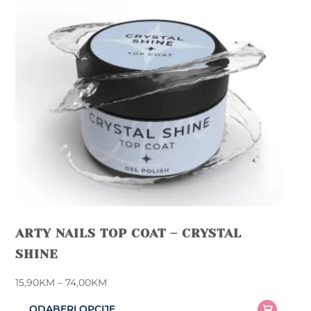
ARTY NAILS TOP COAT – CRYSTAL
SHINE
Price
15,90
KM
–
74,00
KM
range:
ODABERI OPCIJE