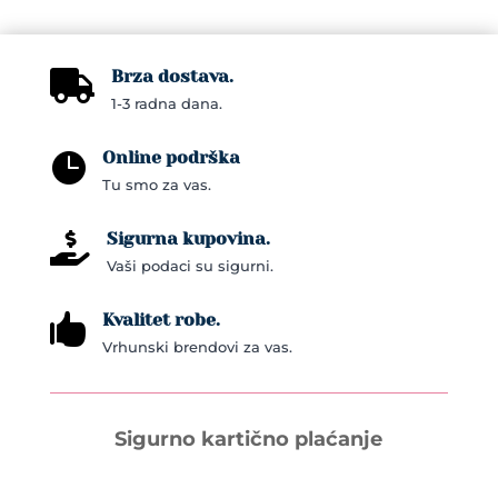
Brza dostava.

1-3 radna dana.
Online podrška

Tu smo za vas.
Sigurna kupovina.

Vaši podaci su sigurni.
Kvalitet robe.

Vrhunski brendovi za vas.
Sigurno kartično plaćanje