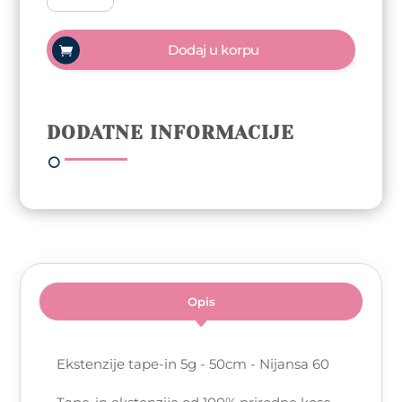
in
5g
Dodaj u korpu
-
50cm
-
Nijansa
DODATNE INFORMACIJE
60
|
10kom
količina
Opis
Ekstenzije tape-in 5g - 50cm - Nijansa 60