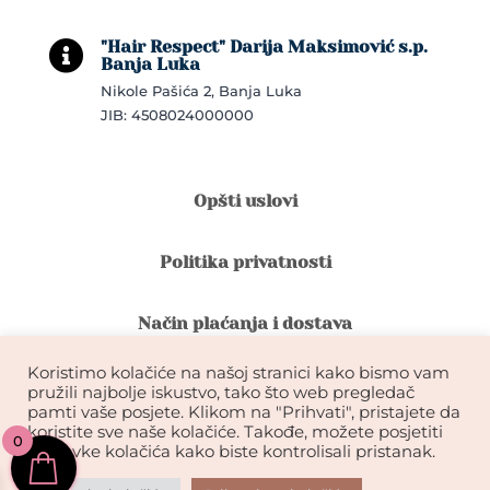
"Hair Respect" Darija Maksimović s.p.

Banja Luka
Nikole Pašića 2, Banja Luka
JIB: 4508024000000
Opšti uslovi
Politika privatnosti
Način plaćanja i dostava
Koristimo kolačiće na našoj stranici kako bismo vam
Reklamacije i povrat robe
pružili najbolje iskustvo, tako što web pregledač
pamti vaše posjete. Klikom na "Prihvati", pristajete da
koristite sve naše kolačiće. Takođe, možete posjetiti
0
Garancija na kvalitet ekstenzija
postavke kolačića kako biste kontrolisali pristanak.