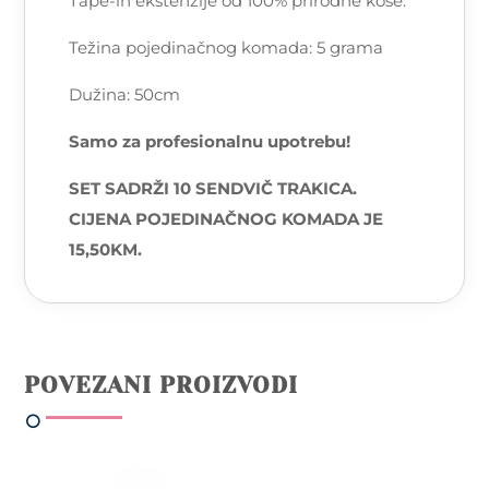
Tape-in ekstenzije od 100% prirodne kose.
Težina pojedinačnog komada: 5 grama
Dužina: 50cm
Samo za profesionalnu upotrebu!
SET SADRŽI 10 SENDVIČ TRAKICA.
CIJENA POJEDINAČNOG KOMADA JE
15,50KM.
POVEZANI PROIZVODI