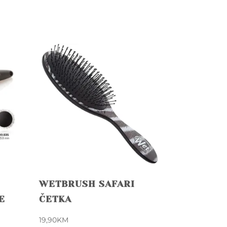
WETBRUSH SAFARI
E
ČETKA
19,90
KM