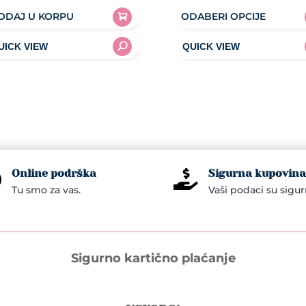
range:
ODAJ U KORPU
ODABERI OPCIJE
23,20KM
This
through
product
26,30KM
has
multiple
variants.
The
options
may
Online podrška
Sigurna kupovina


be
Tu smo za vas.
Vaši podaci su sigur
chosen
on
the
product
Sigurno kartično plaćanje
page