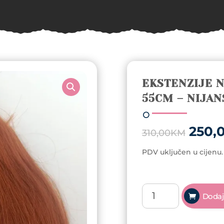
EKSTENZIJE N
55CM – NIJAN
Origi
250,
310,00
KM
price
was:
PDV uključen u cijenu.
310,
Ekstenzije
Dodaj
na
klipse
8