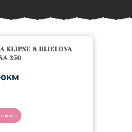
A KLIPSE 8 DIJELOVA
SA 350
nal
Current
00
KM
price
is:
00KM.
250,00KM.
 u korpu