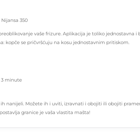
- Nijansa 350
 preoblikovanje vaše frizure. Aplikacija je toliko jednostavn
na: kopče se pričvršćuju na kosu jednostavnim pritiskom.
- 3 minute
h nanijeli. Možete ih i uviti, izravnati i obojiti ili obojiti pr
postavlja granice je vaša vlastita mašta!