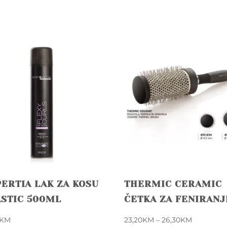
ERTIA LAK ZA KOSU
THERMIC CERAMIC
ASTIC 500ML
ČETKA ZA FENIRANJ
Price
KM
23,20
KM
–
26,30
KM