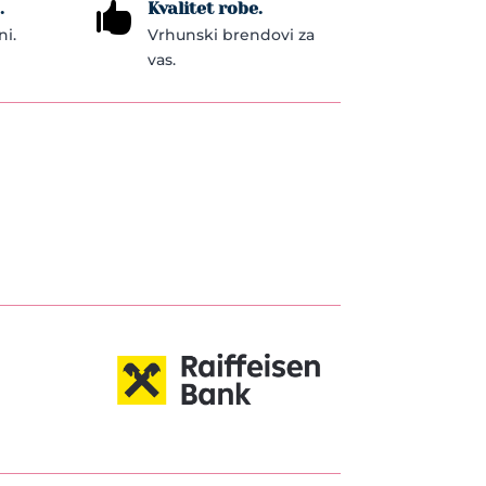
.
Kvalitet robe.

ni.
Vrhunski brendovi za
vas.