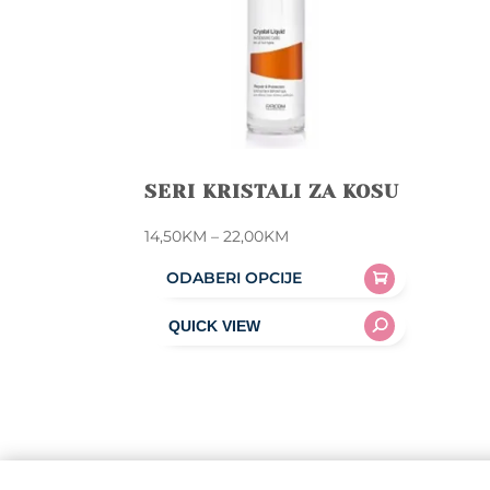
SERI KRISTALI ZA KOSU
Price
14,50
KM
–
22,00
KM
range:
ODABERI OPCIJE
14,50KM
This
through
product
22,00KM
has
multiple
variants.
The
options