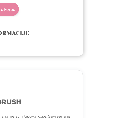
 u korpu
ORMACIJE
BRUSH
ziranje svih tipova kose. Savršena je