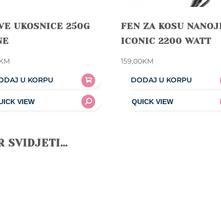
VE UKOSNICE 250G
FEN ZA KOSU NANOJ
NE
ICONIC 2200 WATT
KM
159,00
KM
ODAJ U KORPU
DODAJ U KORPU
R SVIDJETI…