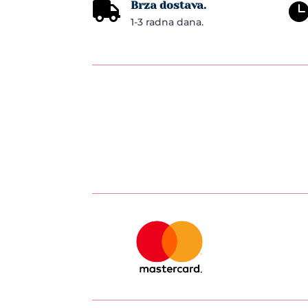
Brza dostava.

may
1-3 radna dana.
be
chosen
on
the
product
page