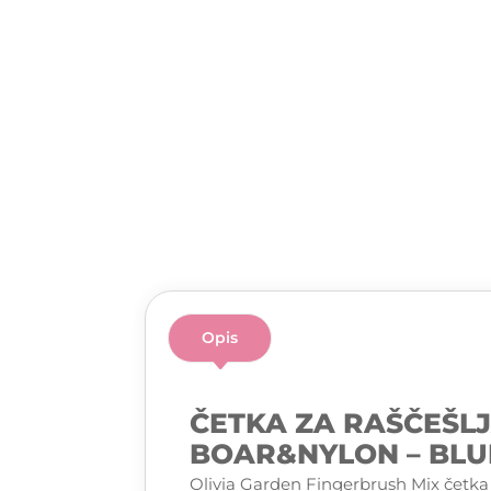
Opis
ČETKA ZA RAŠČEŠL
BOAR&NYLON – BLU
Olivia Garden Fingerbrush Mix četka n