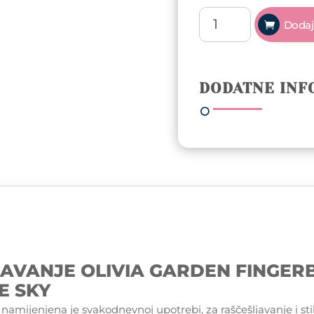
Četka
Dodaj
za
raščešljavanje
Olivia
Garden
DODATNE INF
FingerBrush
Boar&Nylon
–
Blue
Sky
količina
JAVANJE OLIVIA GARDEN FINGER
E SKY
amijenjena je svakodnevnoj upotrebi, za raščešljavanje i stili