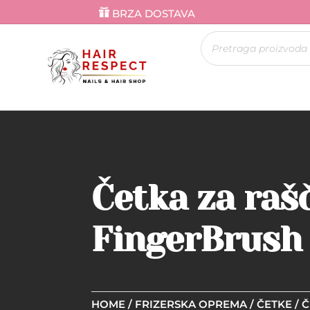
BRZA DOSTAVA
Products
search
Četka za raš
FingerBrush 
HOME
/
FRIZERSKA OPREMA
/
ČETKE
/ 