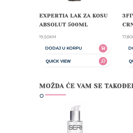
EXPERTIA LAK ZA KOSU
3FI
ABSOLUT 500ML
CR
19,50
KM
17,80
DODAJ U KORPU
D
MOŽDA ĆE VAM SE TAKOĐE