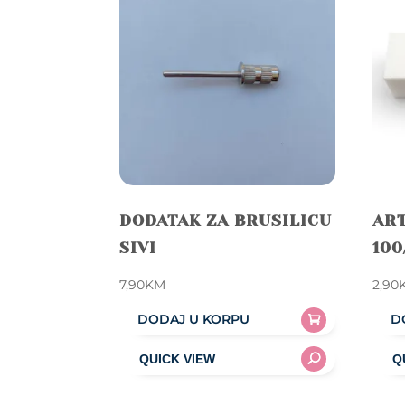
DODATAK ZA BRUSILICU
ART
SIVI
100
7,90
KM
2,90
DODAJ U KORPU
D