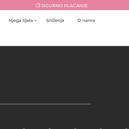
SIGURNO PLAĆANJE
Njega tijela
Sniženja
O nama