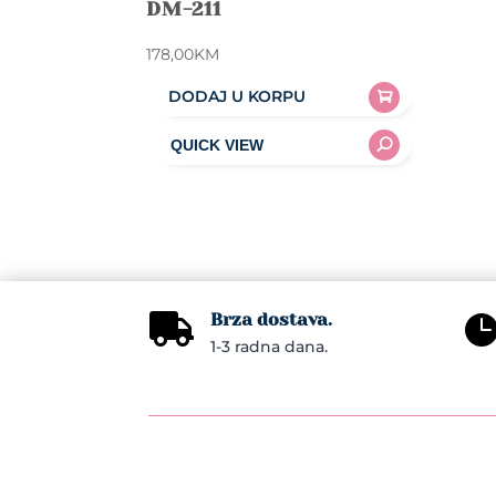
DM-211
178,00
KM
DODAJ U KORPU
Brza dostava.

1-3 radna dana.