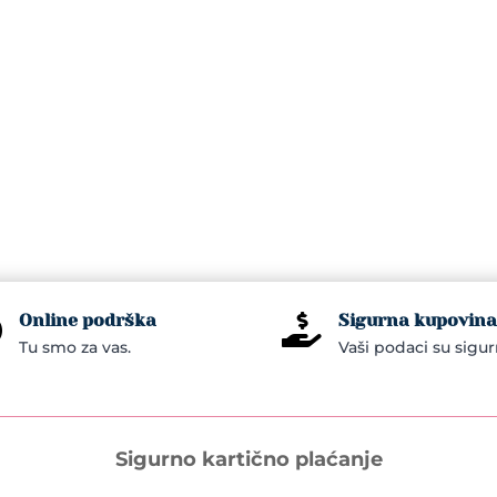
Online podrška
Sigurna kupovina


Tu smo za vas.
Vaši podaci su sigur
Sigurno kartično plaćanje