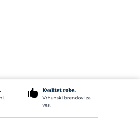
.
Kvalitet robe.

ni.
Vrhunski brendovi za
vas.