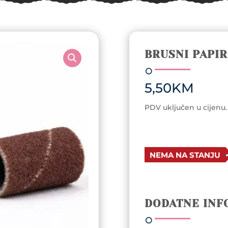
BRUSNI PAPIR
5,50
KM
PDV uključen u cijenu.
NEMA NA STANJU
DODATNE INF