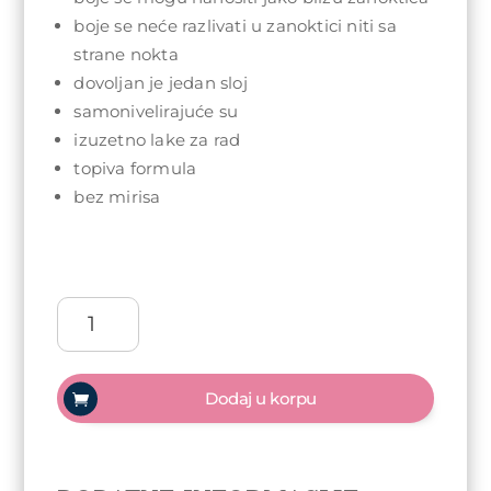
boje se neće razlivati u zanoktici niti sa
strane nokta
dovoljan je jedan sloj
samonivelirajuće su
izuzetno lake za rad
topiva formula
bez mirisa
Arty
Nails
trajni
lak
Dodaj u korpu
5ml
-
065
Vanilla