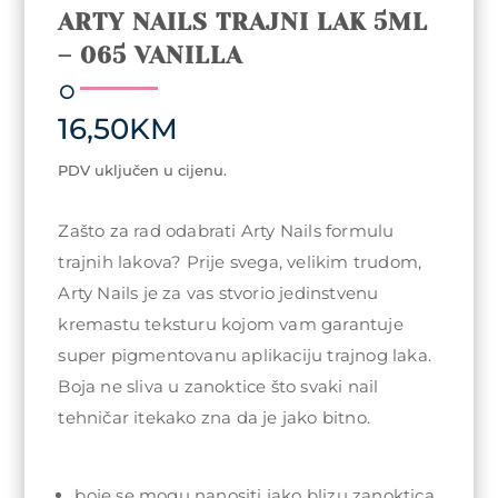
ARTY NAILS TRAJNI LAK 5ML
– 065 VANILLA
16,50
KM
PDV uključen u cijenu.
Zašto za rad odabrati Arty Nails formulu
trajnih lakova? Prije svega, velikim trudom,
Arty Nails je za vas stvorio jedinstvenu
kremastu teksturu kojom vam garantuje
super pigmentovanu aplikaciju trajnog laka.
Boja ne sliva u zanoktice što svaki nail
tehničar itekako zna da je jako bitno.
boje se mogu nanositi jako blizu zanoktica