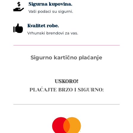
Sigurna kupovina.

Vaši podaci su sigurni.
Kvalitet robe.

Vrhunski brendovi za vas.
Sigurno kartično plaćanje
USKORO!
PLAĆAJTE BRZO I SIGURNO: