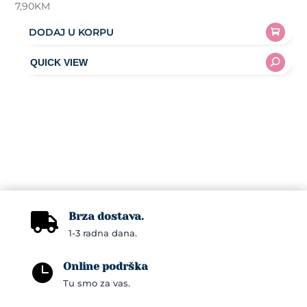
7,90
KM
DODAJ U KORPU
Brza dostava.

1-3 radna dana.
Online podrška

Tu smo za vas.