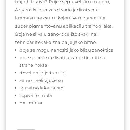
trajnih lakova? Prije svega, velikim trudom,
Arty Nails je za vas stvorio jedinstvenu
kremastu teksturu kojom vam garantuje
super pigmentovanu aplikaciju trajnog laka.
Boja ne sliva u zanoktice što svaki nail
tehničar itekako zna da je jako bitno.
boje se mogu nanositi jako blizu zanoktica
boje se neće razlivati u zanoktici niti sa
strane nokta
dovoljan je jedan sloj
samonivelirajuće su
izuzetno lake za rad
topiva formula
bez mirisa