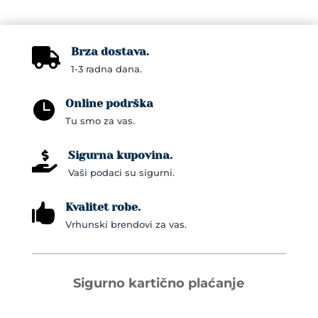
may
be
chosen
Brza dostava.

on
1-3 radna dana.
the
Online podrška
product

Tu smo za vas.
page
Sigurna kupovina.

Vaši podaci su sigurni.
Kvalitet robe.

Vrhunski brendovi za vas.
Sigurno kartično plaćanje