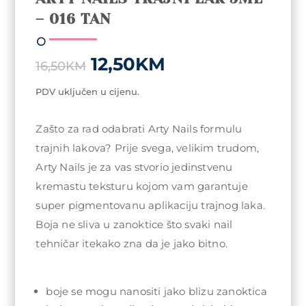
– 016 TAN
Original
Current
12,50
KM
16,50
KM
price
price
was:
is:
PDV uključen u cijenu.
16,50KM.
12,50KM.
Zašto za rad odabrati Arty Nails formulu
trajnih lakova? Prije svega, velikim trudom,
Arty Nails je za vas stvorio jedinstvenu
kremastu teksturu kojom vam garantuje
super pigmentovanu aplikaciju trajnog laka.
Boja ne sliva u zanoktice što svaki nail
tehničar itekako zna da je jako bitno.
boje se mogu nanositi jako blizu zanoktica