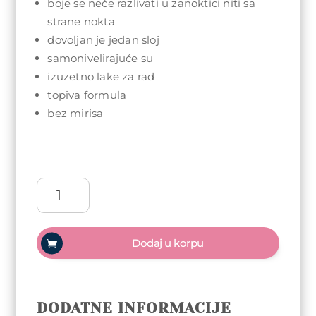
boje se neće razlivati u zanoktici niti sa
strane nokta
dovoljan je jedan sloj
samonivelirajuće su
izuzetno lake za rad
topiva formula
bez mirisa
Arty
Nails
trajni
lak
Dodaj u korpu
5ml
-
016
Tan
DODATNE INFORMACIJE
količina