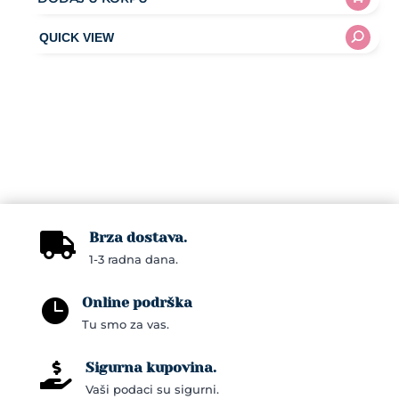
Brza dostava.

1-3 radna dana.
Online podrška

Tu smo za vas.
Sigurna kupovina.

Vaši podaci su sigurni.