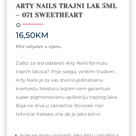
ARTY NAILS TRAJNI LAK 5ML
– 071 SWEETHEART
16,50
KM
PDV uključen u cijenu.
Zašto za rad odabrati Arty Nails formulu
trajnih lakova? Prije svega, velikim trudom,
Arty Nails je za vas stvorio jedinstvenu
kremastu teksturu kojom vam garantuje
super pigmentovanu aplikaciju trajnog laka.
Boja ne sliva u zanoktice što svaki nail
tehničar itekako zna da je jako bitno.
boje se mogu nanositi jako blizu zanoktica