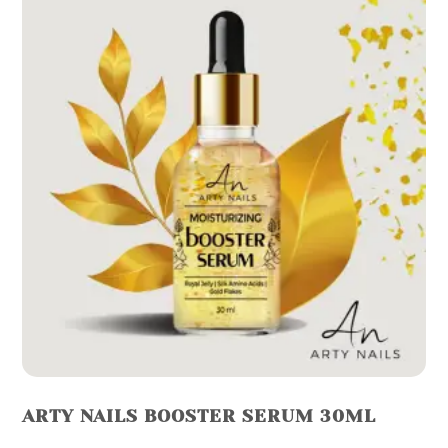
The
options
may
be
chosen
on
the
product
page
ARTY NAILS BOOSTER SERUM 30ML