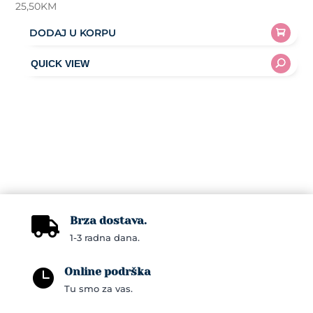
25,50
KM
DODAJ U KORPU
Brza dostava.

1-3 radna dana.
Online podrška

Tu smo za vas.