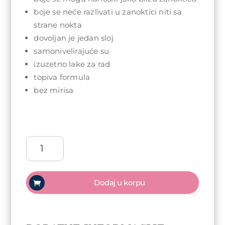
boje se neće razlivati u zanoktici niti sa
strane nokta
dovoljan je jedan sloj
samonivelirajuće su
izuzetno lake za rad
topiva formula
bez mirisa
Arty
Nails
trajni
lak
Dodaj u korpu
5ml
-
071
Sweetheart