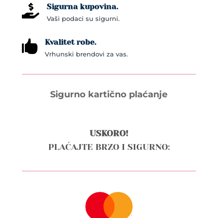
Sigurna kupovina.

Vaši podaci su sigurni.
Kvalitet robe.

Vrhunski brendovi za vas.
Sigurno kartično plaćanje
USKORO!
PLAĆAJTE BRZO I SIGURNO: