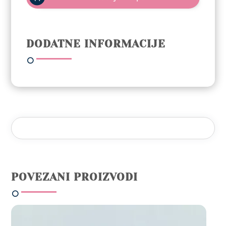
5ml
-
118
Runaway
DODATNE INFORMACIJE
količina
POVEZANI PROIZVODI