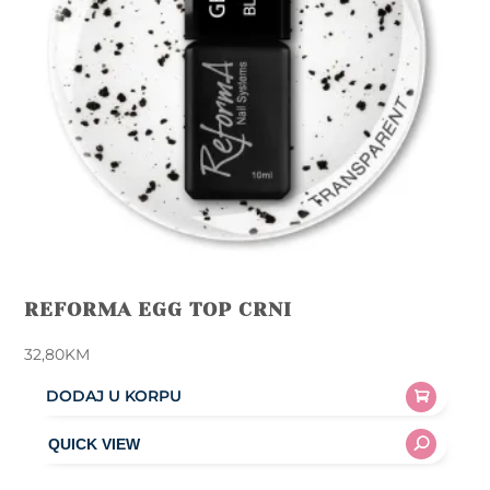
chosen
on
the
product
page
REFORMA EGG TOP CRNI
32,80
KM
DODAJ U KORPU