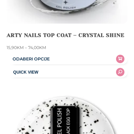
ARTY NAILS TOP COAT – CRYSTAL SHINE
Price
15,90
KM
–
74,00
KM
range:
ODABERI OPCIJE
15,90KM
This
through
product
74,00KM
has
multiple
variants.
The
options
may
be