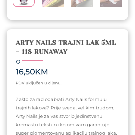
ARTY NAILS TRAJNI LAK 5ML
– 118 RUNAWAY
16,50
KM
PDV uključen u cijenu.
Zašto za rad odabrati Arty Nails formulu
trajnih lakova? Prije svega, velikim trudom,
Arty Nails je za vas stvorio jedinstvenu
kremastu teksturu kojom vam garantuje
super pigmentovanu aplikaciju trajnog laka.