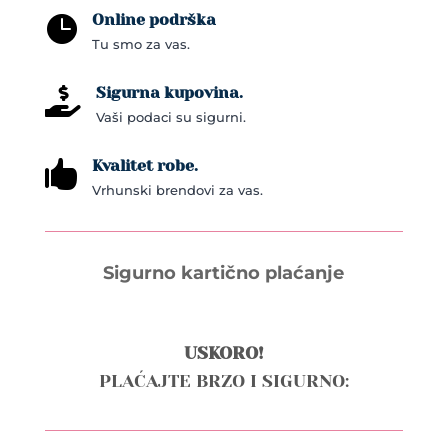
Online podrška
product

Tu smo za vas.
page
Sigurna kupovina.

Vaši podaci su sigurni.
Kvalitet robe.

Vrhunski brendovi za vas.
Sigurno kartično plaćanje
USKORO!
PLAĆAJTE BRZO I SIGURNO: