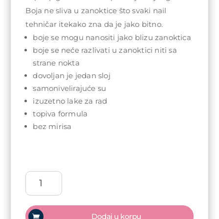
Boja ne sliva u zanoktice što svaki nail
tehničar itekako zna da je jako bitno.
boje se mogu nanositi jako blizu zanoktica
boje se neće razlivati u zanoktici niti sa
strane nokta
dovoljan je jedan sloj
samonivelirajuće su
izuzetno lake za rad
topiva formula
bez mirisa
Arty
Nails
trajni
lak
Dodaj u korpu