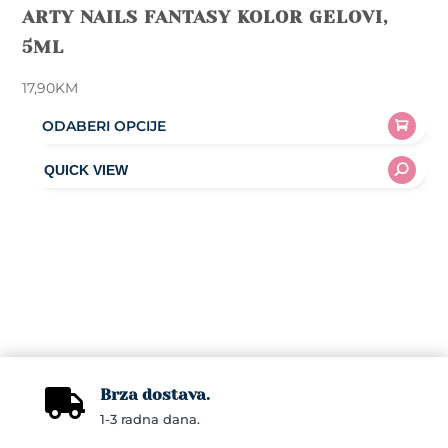
ARTY NAILS FANTASY KOLOR GELOVI,
5ML
17,90
KM
ODABERI OPCIJE
This
product
has
multiple
variants.
The
options
may
be
chosen
Brza dostava.

on
1-3 radna dana.
the