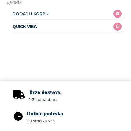
4,50
KM
DODAJ U KORPU
Brza dostava.

1-3 radna dana.
Online podrška

Tu smo za vas.