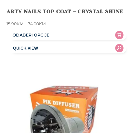
ARTY NAILS TOP COAT – CRYSTAL SHINE
Price
15,90
KM
–
74,00
KM
range:
ODABERI OPCIJE
15,90KM
This
through
product
74,00KM
has
multiple
variants.
The
options
may
be
chosen
on
the