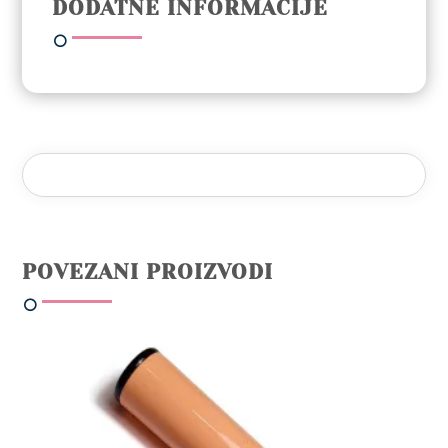
DODATNE INFORMACIJE
Bite
količina
POVEZANI PROIZVODI