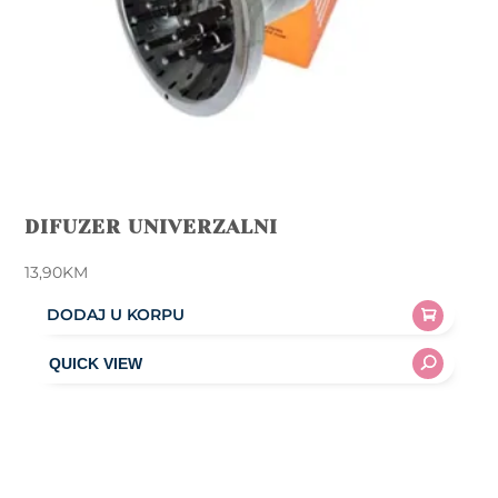
product
page
DIFUZER UNIVERZALNI
13,90
KM
DODAJ U KORPU