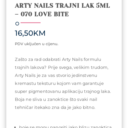
ARTY NAILS TRAJNI LAK 5ML
– 070 LOVE BITE
16,50
KM
PDV uključen u cijenu.
Zašto za rad odabrati Arty Nails formulu
trajnih lakova? Prije svega, velikim trudom,
Arty Nails je za vas stvorio jedinstvenu
kremastu teksturu kojom vam garantuje
super pigmentovanu aplikaciju trajnog laka.
Boja ne sliva u zanoktice što svaki nail
tehničar itekako zna da je jako bitno.
boje se mogu nanositi jako blizu zanoktica