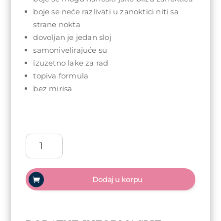
boje se neće razlivati u zanoktici niti sa
strane nokta
dovoljan je jedan sloj
samonivelirajuće su
izuzetno lake za rad
topiva formula
bez mirisa
Arty
Nails
trajni
lak
Dodaj u korpu
5ml
-
070
Love