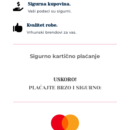
Sigurna kupovina.

Vaši podaci su sigurni.
Kvalitet robe.

Vrhunski brendovi za vas.
Sigurno kartično plaćanje
USKORO!
PLAĆAJTE BRZO I SIGURNO: