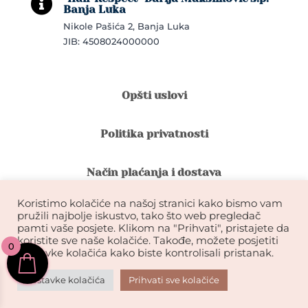

Banja Luka
Nikole Pašića 2, Banja Luka
JIB: 4508024000000
Opšti uslovi
Politika privatnosti
Način plaćanja i dostava
Koristimo kolačiće na našoj stranici kako bismo vam
Reklamacije i povrat robe
pružili najbolje iskustvo, tako što web pregledač
pamti vaše posjete. Klikom na "Prihvati", pristajete da
koristite sve naše kolačiće. Takođe, možete posjetiti
0
Garancija na kvalitet ekstenzija
postavke kolačića kako biste kontrolisali pristanak.
Postavke kolačića
Prihvati sve kolačiće
KIKDESIGN© 2026