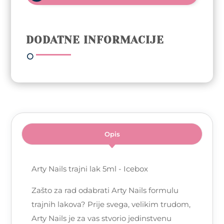
-
086
Icebox
DODATNE INFORMACIJE
količina
Opis
Arty Nails trajni lak 5ml - Icebox
Zašto za rad odabrati Arty Nails formulu
trajnih lakova? Prije svega, velikim trudom,
Arty Nails je za vas stvorio jedinstvenu