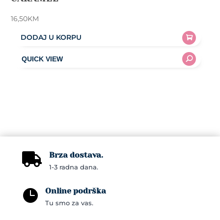
16,50
KM
DODAJ U KORPU
Brza dostava.

1-3 radna dana.
Online podrška

Tu smo za vas.