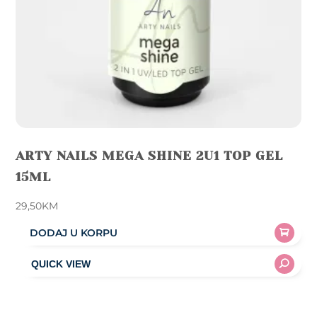
product
page
ARTY NAILS MEGA SHINE 2U1 TOP GEL
15ML
29,50
KM
DODAJ U KORPU