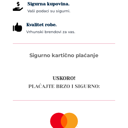
Sigurna kupovina.

Vaši podaci su sigurni.
Kvalitet robe.

Vrhunski brendovi za vas.
Sigurno kartično plaćanje
USKORO!
PLAĆAJTE BRZO I SIGURNO: