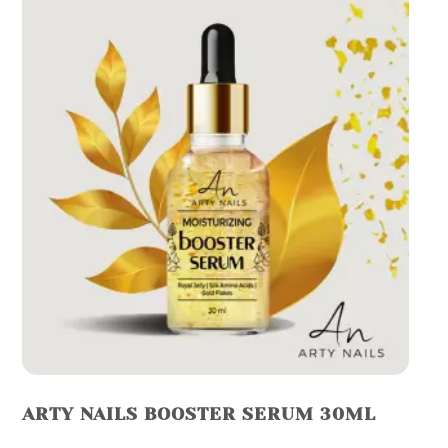
variants.
The
options
may
be
chosen
on
the
product
page
ARTY NAILS BOOSTER SERUM 30ML