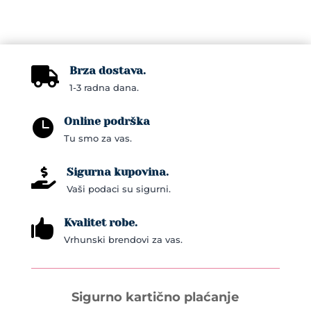
Brza dostava.

1-3 radna dana.
Online podrška

Tu smo za vas.
Sigurna kupovina.

Vaši podaci su sigurni.
Kvalitet robe.

Vrhunski brendovi za vas.
Sigurno kartično plaćanje