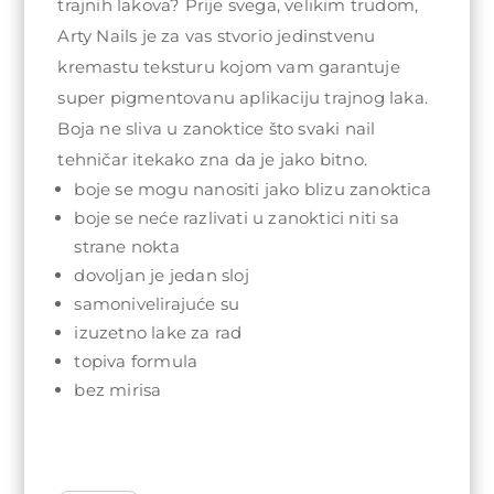
trajnih lakova? Prije svega, velikim trudom,
Arty Nails je za vas stvorio jedinstvenu
kremastu teksturu kojom vam garantuje
super pigmentovanu aplikaciju trajnog laka.
Boja ne sliva u zanoktice što svaki nail
tehničar itekako zna da je jako bitno.
boje se mogu nanositi jako blizu zanoktica
boje se neće razlivati u zanoktici niti sa
strane nokta
dovoljan je jedan sloj
samonivelirajuće su
izuzetno lake za rad
topiva formula
bez mirisa