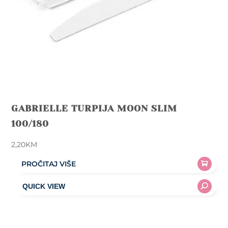
product
page
GABRIELLE TURPIJA MOON SLIM
100/180
2,20
KM
PROČITAJ VIŠE