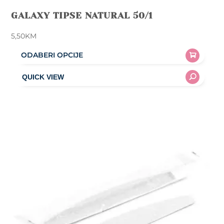
GALAXY TIPSE NATURAL 50/1
5,50
KM
ODABERI OPCIJE
This
product
has
multiple
variants.
The
options
may
be
chosen
on
the