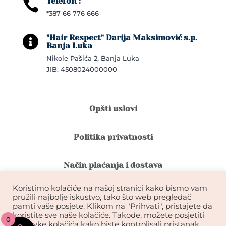
Telefon :

*387 66 776 666
"Hair Respect" Darija Maksimović s.p.

Banja Luka
Nikole Pašića 2, Banja Luka
JIB: 4508024000000
Opšti uslovi
Politika privatnosti
Način plaćanja i dostava
Koristimo kolačiće na našoj stranici kako bismo vam
Reklamacije i povrat robe
pružili najbolje iskustvo, tako što web pregledač
pamti vaše posjete. Klikom na "Prihvati", pristajete da
koristite sve naše kolačiće. Takođe, možete posjetiti
0
Garancija na kvalitet ekstenzija
postavke kolačića kako biste kontrolisali pristanak.