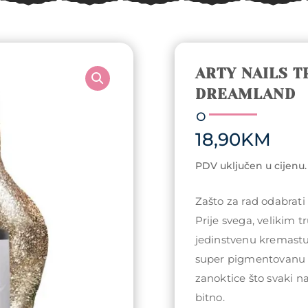
ARTY NAILS T
DREAMLAND
18,90
KM
PDV uključen u cijenu.
Zašto za rad odabrati 
Prije svega, velikim t
jedinstvenu kremast
super pigmentovanu ap
zanoktice što svaki na
bitno.