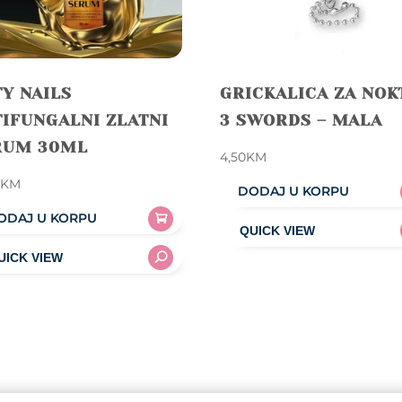
Y NAILS
GRICKALICA ZA NOK
IFUNGALNI ZLATNI
3 SWORDS – MALA
RUM 30ML
4,50
KM
0
KM
DODAJ U KORPU
ODAJ U KORPU