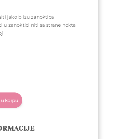
ti jako blizu zanoktica
ti u zanoktici niti sa strane nokta
oj
u
d
 u korpu
ORMACIJE