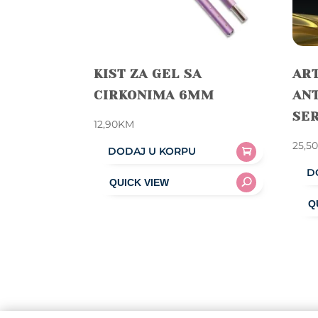
KIST ZA GEL SA
ART
CIRKONIMA 6MM
ANT
SE
12,90
KM
25,5
DODAJ U KORPU
D