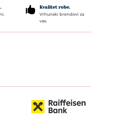
.
Kvalitet robe.

ni.
Vrhunski brendovi za
vas.