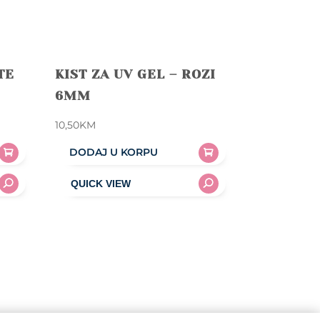
TE
KIST ZA UV GEL – ROZI
6MM
10,50
KM
DODAJ U KORPU