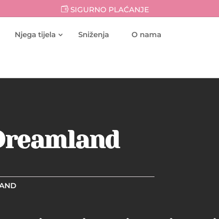
SIGURNO PLAĆANJE
Njega tijela
Sniženja
O nama
 Dreamland
LAND