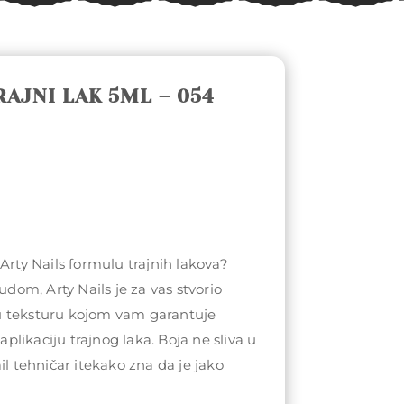
RAJNI LAK 5ML – 054
Arty Nails formulu trajnih lakova?
rudom, Arty Nails je za vas stvorio
u teksturu kojom vam garantuje
likaciju trajnog laka. Boja ne sliva u
il tehničar itekako zna da je jako