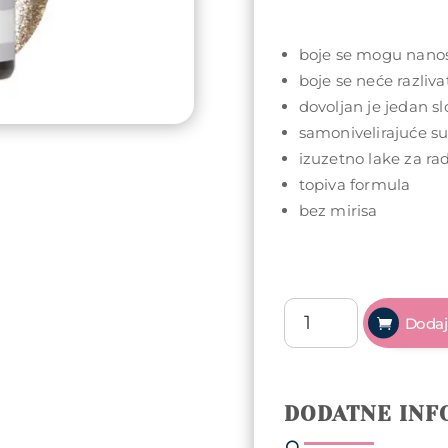
boje se mogu nanosi
boje se neće razliva
dovoljan je jedan sl
samonivelirajuće s
izuzetno lake za ra
topiva formula
bez mirisa
Arty
Dodaj
Nails
trajni
lak
5ml
DODATNE INF
-
054