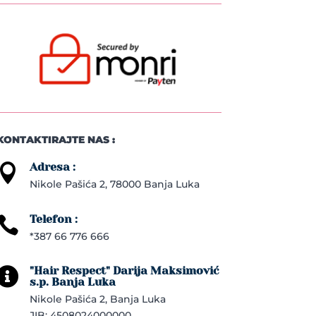
KONTAKTIRAJTE NAS :
Adresa :

Nikole Pašića 2, 78000 Banja Luka
Telefon :

*387 66 776 666
"Hair Respect" Darija Maksimović

s.p. Banja Luka
Nikole Pašića 2, Banja Luka
JIB: 4508024000000