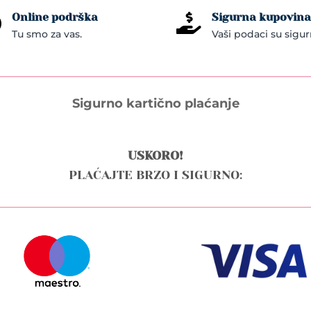
Online podrška
Sigurna kupovina


Tu smo za vas.
Vaši podaci su sigur
Sigurno kartično plaćanje
USKORO!
PLAĆAJTE BRZO I SIGURNO: