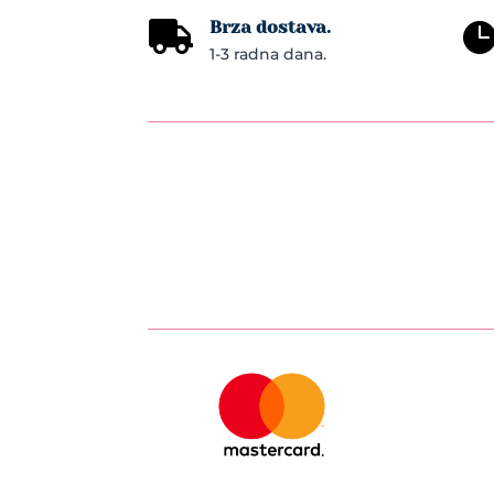
Brza dostava.

1-3 radna dana.