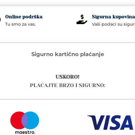
Online podrška
Sigurna kupovina


Tu smo za vas.
Vaši podaci su sigur
Sigurno kartično plaćanje
USKORO!
PLAĆAJTE BRZO I SIGURNO: