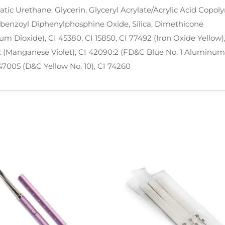
atic Urethane, Glycerin, Glyceryl Acrylate/Acrylic Acid Copo
ylbenzoyl Diphenylphosphine Oxide, Silica, Dimethicone
ium Dioxide), CI 45380, CI 15850, CI 77492 (Iron Oxide Yellow)
42 (Manganese Violet), CI 42090:2 (FD&C Blue No. 1 Aluminum
 47005 (D&C Yellow No. 10), CI 74260