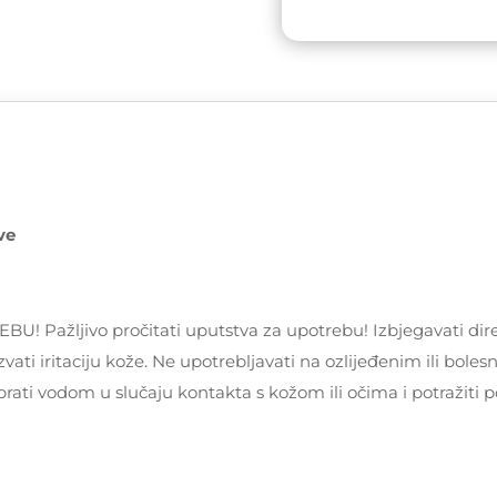
Seductive
količina
ve
žljivo pročitati uputstva za upotrebu! Izbjegavati dire
vati iritaciju kože. Ne upotrebljavati na ozlijeđenim ili bole
prati vodom u slučaju kontakta s kožom ili očima i potražiti 