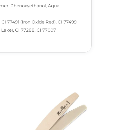
lymer, Phenoxyethanol, Aqua,
, CI 77491 (Iron Oxide Red), CI 77499
 Lake), CI 77288, CI 77007