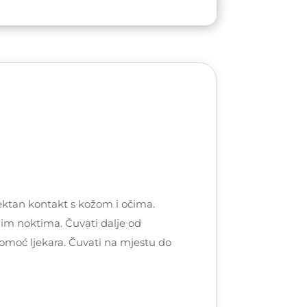
ktan kontakt s kožom i očima.
snim noktima. Čuvati dalje od
pomoć ljekara. Čuvati na mjestu do