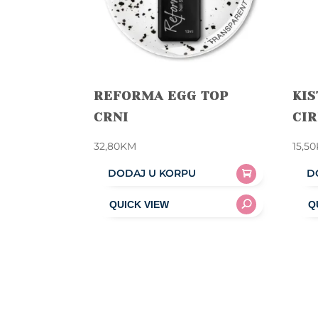
REFORMA EGG TOP
KIS
CRNI
CI
32,80
KM
15,50
DODAJ U KORPU
D