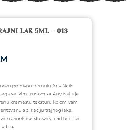
RAJNI LAK 5ML – 013
al
Current
KM
price
is:
KM.
12,50KM.
 novu predivnu formulu Arty Nails
svega velikim trudom za Arty Nails je
stvenu kremastu teksturu kojom vam
ntovanu aplikaciju trajnog laka.
va u zanoktice što svaki nail tehničar
 bitno.