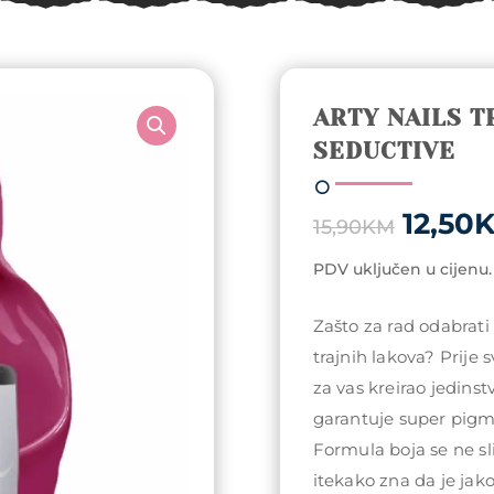
ARTY NAILS T
SEDUCTIVE
Origin
12,50
15,90
KM
price
was:
PDV uključen u cijenu.
15,90
Zašto za rad odabrati
trajnih lakova? Prije 
za vas kreirao jedin
garantuje super pigme
Formula boja se ne sli
itekako zna da je jako