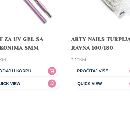
T ZA UV GEL SA
ARTY NAILS TURPIJ
RKONIMA 8MM
RAVNA 100/180
KM
2,20
KM
ODAJ U KORPU
PROČITAJ VIŠE