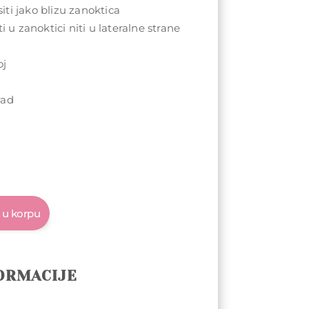
ti jako blizu zanoktica
i u zanoktici niti u lateralne strane
oj
u
rad
 u korpu
ORMACIJE