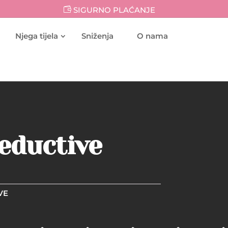
SIGURNO PLAĆANJE
Njega tijela
Sniženja
O nama
Seductive
VE