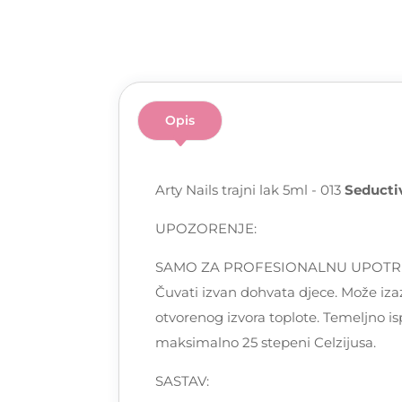
Opis
Arty Nails trajni lak 5ml - 013
Seducti
UPOZORENJE:
SAMO ZA PROFESIONALNU UPOTREBU! Pa
Čuvati izvan dohvata djece. Može izaz
otvorenog izvora toplote. Temeljno is
maksimalno 25 stepeni Celzijusa.
SASTAV: