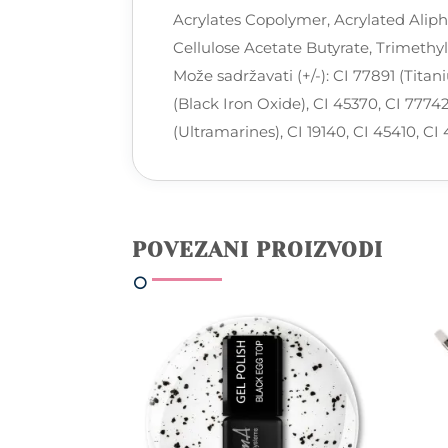
Acrylates Copolymer, Acrylated Aliph
Cellulose Acetate Butyrate, Trimeth
Može sadržavati (+/-): CI 77891 (Titan
(Black Iron Oxide), CI 45370, CI 777
(Ultramarines), CI 19140, CI 45410, CI
POVEZANI PROIZVODI