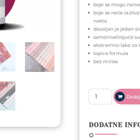
boje se mogu nanosi
boje se neće razlivat
nokta
dovoljan je jedan sl
samonivelirajuće s
ekstremno lake za 
topiva formula
bez mirisa
Arty
Dodaj
Nails
trajni
lak
5ml
DODATNE INF
-
013