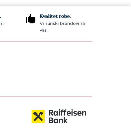
.
Kvalitet robe.

ni.
Vrhunski brendovi za
vas.