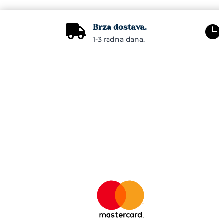
Brza dostava.

1-3 radna dana.