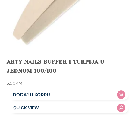
page
ARTY NAILS BUFFER I TURPIJA U
JEDNOM 100/100
3,90
KM
DODAJ U KORPU