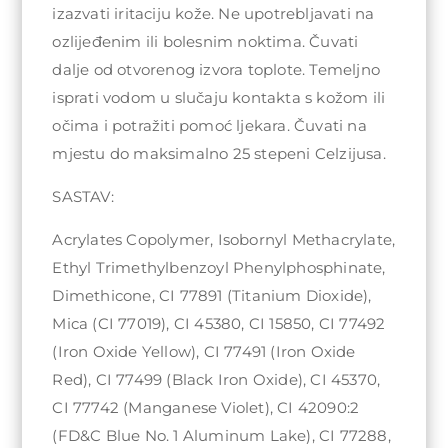
izazvati iritaciju kože. Ne upotrebljavati na
ozlijeđenim ili bolesnim noktima. Čuvati
dalje od otvorenog izvora toplote. Temeljno
isprati vodom u slučaju kontakta s kožom ili
očima i potražiti pomoć ljekara. Čuvati na
mjestu do maksimalno 25 stepeni Celzijusa.
SASTAV:
Acrylates Copolymer, Isobornyl Methacrylate,
Ethyl Trimethylbenzoyl Phenylphosphinate,
Dimethicone, CI 77891 (Titanium Dioxide),
Mica (CI 77019), CI 45380, CI 15850, CI 77492
(Iron Oxide Yellow), CI 77491 (Iron Oxide
Red), CI 77499 (Black Iron Oxide), CI 45370,
CI 77742 (Manganese Violet), CI 42090:2
(FD&C Blue No. 1 Aluminum Lake), CI 77288,