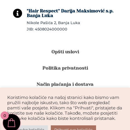
"Hair Respect" Darija Maksimović s.p.

Banja Luka
Nikole Pašića 2, Banja Luka
JIB: 4508024000000
Opšti uslovi
Politika privatnosti
Način plaćanja i dostava
Koristimo kolačiće na našoj stranici kako bismo vam
Reklamacije i povrat robe
pružili najbolje iskustvo, tako što web pregledač
pamti vaše posjete. Klikom na "Prihvati", pristajete da
koristite sve naše kolačiće. Takođe, možete posjetiti
0
Garancija na kvalitet ekstenzija
postavke kolačića kako biste kontrolisali pristanak.
Postavke kolačića
Prihvati sve kolačiće