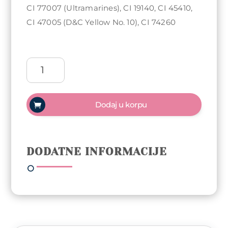
CI 77007 (Ultramarines), CI 19140, CI 45410,
CI 47005 (D&C Yellow No. 10), CI 74260
Arty
Nails
trajni
lak
Dodaj u korpu
10ml
-
In
Vogue
DODATNE INFORMACIJE
količina