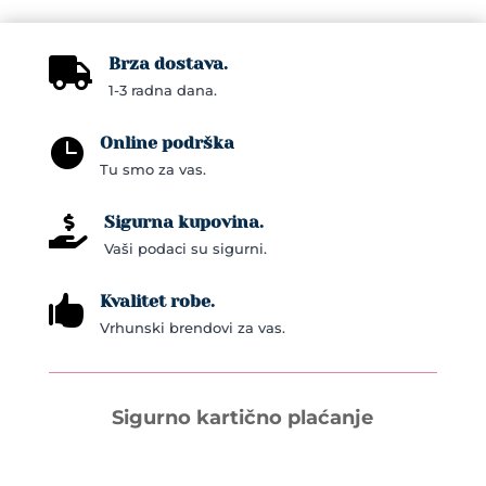
Brza dostava.

1-3 radna dana.
Online podrška

Tu smo za vas.
Sigurna kupovina.

Vaši podaci su sigurni.
Kvalitet robe.

Vrhunski brendovi za vas.
Sigurno kartično plaćanje