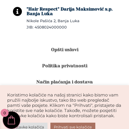
"Hair Respect" Darija Maksimović s.p.

Banja Luka
Nikole Pašića 2, Banja Luka
JIB: 4508024000000
Opšti uslovi
Politika privatnosti
Način plaćanja i dostava
Koristimo kolačiće na našoj stranici kako bismo vam
Reklamacije i povrat robe
pružili najbolje iskustvo, tako što web pregledač
pamti vaše posjete. Klikom na "Prihvati", pristajete da
koristite sve naše kolačiće. Takođe, možete posjetiti
0
Garancija na kvalitet ekstenzija
postavke kolačića kako biste kontrolisali pristanak.
Postavke kolačića
Prihvati sve kolačiće