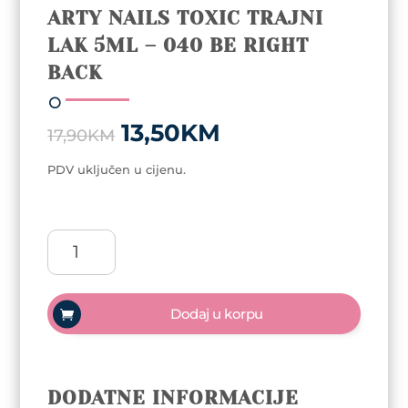
ARTY NAILS TOXIC TRAJNI
LAK 5ML – 040 BE RIGHT
BACK
Original
Current
13,50
KM
17,90
KM
price
price
was:
is:
PDV uključen u cijenu.
17,90KM.
13,50KM.
Arty
Nails
Toxic
trajni
Dodaj u korpu
lak
5ml
-
040
DODATNE INFORMACIJE
Be