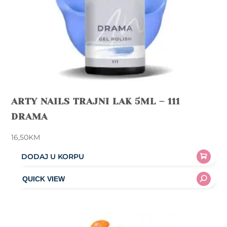
page
ARTY NAILS TRAJNI LAK 5ML – 111
DRAMA
16,50
KM
DODAJ U KORPU