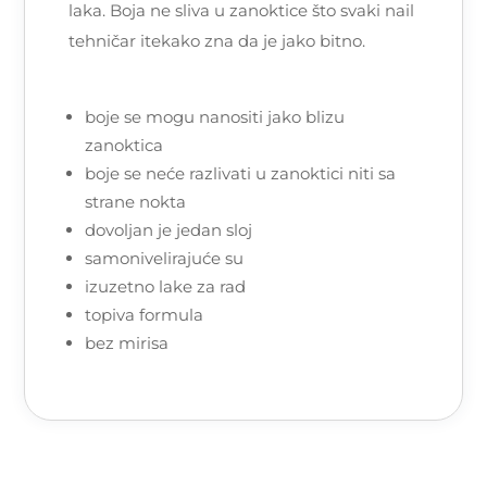
laka. Boja ne sliva u zanoktice što svaki nail
tehničar itekako zna da je jako bitno.
boje se mogu nanositi jako blizu
zanoktica
boje se neće razlivati u zanoktici niti sa
strane nokta
dovoljan je jedan sloj
samonivelirajuće su
izuzetno lake za rad
topiva formula
bez mirisa